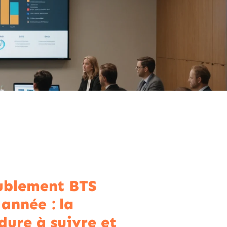
ublement BTS
année : la
dure à suivre et