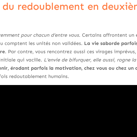
e du redoublement en deuxiè
éremment pour chacun d’entre vous
. Certains affrontent un 
u comptent les unités non validées.
La vie saborde parfois
tre
. Par contre, vous rencontrez aussi ces virages imprévus,
nitiale qui vacille.
L’envie de bifurquer, elle aussi, rogne la
venir, érodant parfois la motivation, chez vous ou chez u
rfois redoutablement humains.