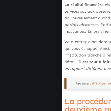
La réalité financière vie
services sociaux observe
douloureusement quand l
parfois absconses
. Parfo
mouvantes. En bref, rien
Vous entrez alors dans u
qui vous échappe. Ainsi,
l’institution tranche à r
détail.
Il est tout à fai
un rapport différent aux
isez aussi :
BTS Nancy alt
La procédu
deuxième a