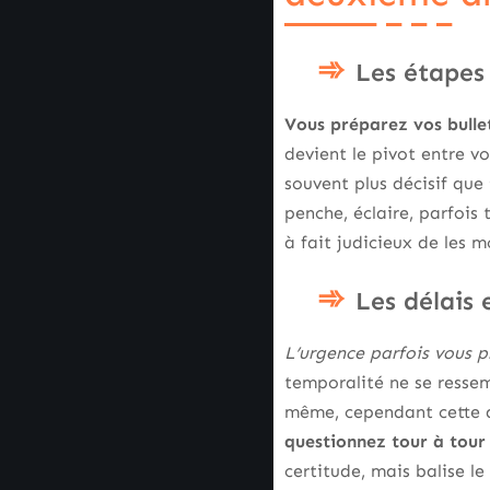
Les étapes
Vous préparez vos bulleti
devient le pivot entre v
souvent plus décisif que 
penche, éclaire, parfois 
à fait judicieux de les m
Les délais 
L’urgence parfois vous p
temporalité ne se ressemb
même, cependant cette a
questionnez tour à tour 
certitude, mais balise le 