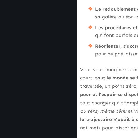
Le redoublement d
sa galère ou son 
Les procédures et 
qui font parfois d
Réorienter, s’accr
pour ne pas laisser
Vous vous imaginez dans 
court,
tout le monde se 
traversée, un point zéro
peur et l’espoir se dispu
tout changer qui triomph
du sens, même ténu
et v
la trajectoire n’obéit à
net mais pour laisser adv