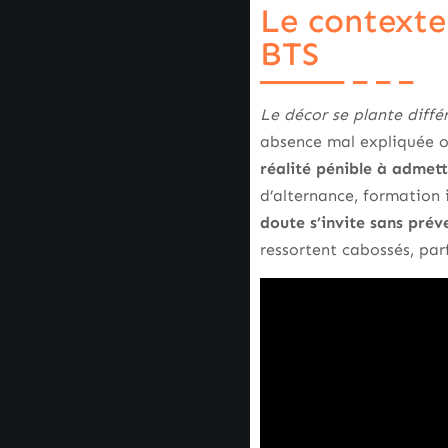
Le context
BTS
Le décor se plante diff
absence mal expliquée o
réalité pénible à admet
d’alternance, formation i
doute s’invite sans pré
ressortent cabossés, pa