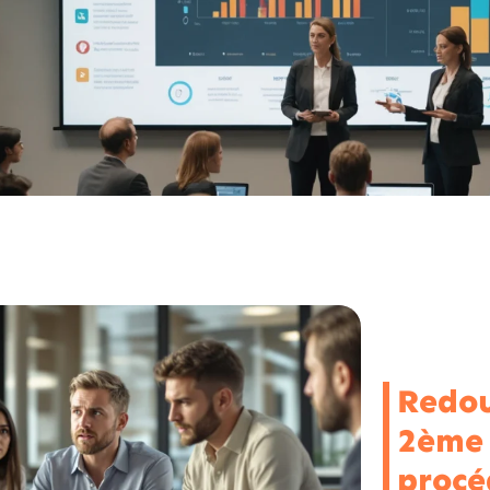
Redo
2ème 
procé