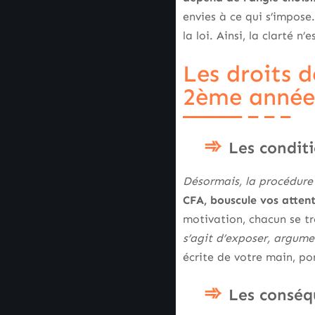
envies à ce qui s’impose.
la loi. Ainsi, la clarté 
Les droits 
2ème année
Les condit
Désormais, la procédure 
CFA, bouscule vos attent
motivation, chacun se tro
s’agit d’exposer, argumen
écrite de votre main, po
Les conséqu