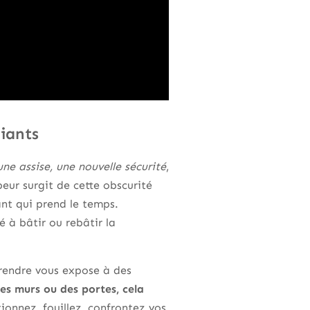
diants
ne assise, une nouvelle sécurité
,
peur surgit de cette obscurité
ant qui prend le temps.
é à bâtir ou rebâtir la
rendre vous expose à des
s murs ou des portes, cela
ionnez, fouillez, confrontez vos