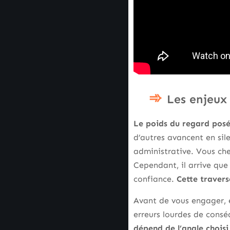
Les enjeux 
Le poids du regard posé
d’autres avancent en sile
administrative. Vous che
Cependant, il arrive que 
confiance.
Cette travers
Avant de vous engager, 
erreurs lourdes de cons
dépend de l’angle choisi