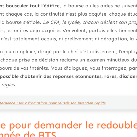
nt bousculer tout l’édifice
, la bourse ou les aides ne suiv
nt chaque cas, la continuité n’est plus acquise, chaque étud
a bourse s’étiole.
Le CFA, le lycée, chacun détient son pr
is, les unités déjà acquises s’envolent, parfois elles tienne
 n’est totalement acquis, ni prélèvement ni dérogation, la 
n jeu complexe, dirigé par le chef d’établissement, l’employ
 chaque prise de décision réclame un examen minutieux du 
ebours de vos intérêts. Vous dialoguez, vous interrogez, par
t possible d’obtenir des réponses étonnantes, rares, disside
 règles
.
ernance : les 7 formations pour réussir son insertion rapide
re pour demander le redoubl
nnée de BTS