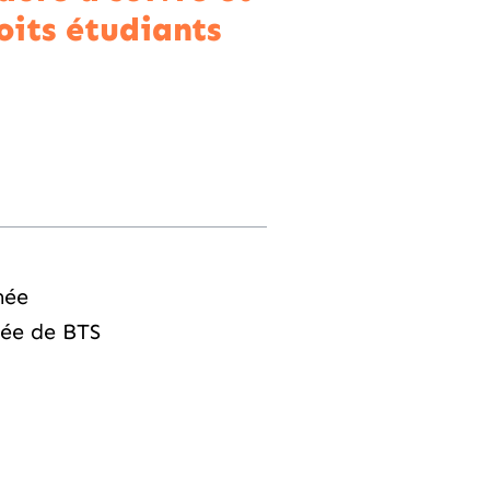
roits étudiants
née
ée de BTS