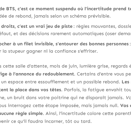
e BTS, c’est ce moment suspendu où l’incertitude prend t
idée de rebond, jamais selon un schéma prévisible.
droits, c’est un vrai jeu de piste
: règles mouvantes, dossie
éfaut, et des décisions rarement automatiques (oser demand
ocher à un filet invisible, s’entourer des bonnes personnes
:
 la stupeur gagner ni la confiance s’effriter.
cette salle d’attente, mois de juin, lumière grise, regards
fige à l’annonce du redoublement
. Certains d’entre vous
, un espace entre essoufflement et un possible rebond.
Les 
tent la place dans vos têtes
. Parfois, la fatigue envahit tou
e, un bruit dans votre poitrine qui ne disparaît jamais.
Vo
ous interrogez cette étape imposée, mais jamais null.
Vos 
 aucune règle simple
. Ainsi, l’incertitude colore cette paren
enir ce qu’il faudra incarner, tôt ou tard.