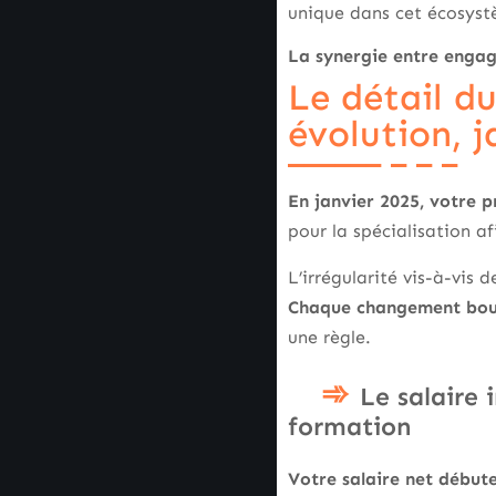
unique dans cet écosyst
La synergie entre engage
Le détail du
évolution, j
En janvier 2025, votre p
pour la spécialisation a
L’irrégularité vis-à-vis
Chaque changement boulev
une règle.
Le salaire 
formation
Votre salaire net début