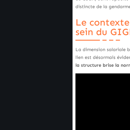
distincte de la gendarme
Le contexte 
sein du GI
La dimension salariale b
lien est désormais éviden
la structure brise la nor