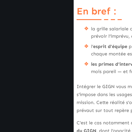
En bref :
la grille salariale
prévoir l’imprévu, 
l’
esprit d’équipe
pr
chaque montée est
les primes d’inter
mois pareil — et f
Intégrer le GIGN vous mè
s’impose dans les usages
mission. Cette réalité s
prévaut sur tout repère 
C’est le cas notamment a
du GIGN
, dont l’opacité