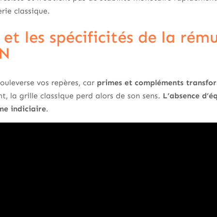
rie classique.
et les spécificités de la ré
GN
ouleverse vos repères, car
primes et compléments transform
t, la grille classique perd alors de son sens.
L’absence d’éq
me indiciaire
.