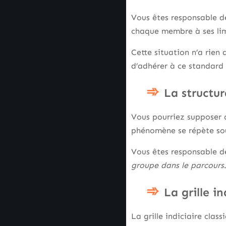
Vous êtes responsable d
chaque membre à ses lim
Cette situation n’a rien d
d’adhérer à ce standard
La structur
Vous pourriez supposer q
phénomène se répète sou
Vous êtes responsable de l
groupe dans le parcours
La grille i
La grille indiciaire cla