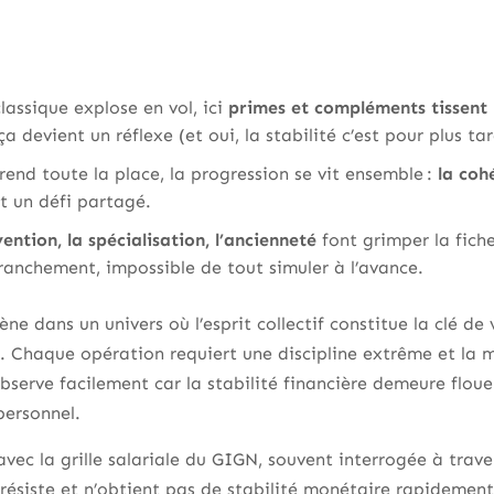
 classique explose en vol, ici
primes et compléments tissent l
ça devient un réflexe (et oui, la stabilité c’est pour plus ta
end toute la place, la progression se vit ensemble :
la coh
 un défi partagé.
vention, la spécialisation, l’ancienneté
font grimper la fich
ranchement, impossible de tout simuler à l’avance.
ne dans un univers où l’esprit collectif constitue la clé d
. Chaque opération requiert une discipline extrême et la 
’observe facilement car la stabilité financière demeure flou
personnel.
vec la grille salariale du GIGN, souvent interrogée à trave
 résiste et n’obtient pas de stabilité monétaire rapidement