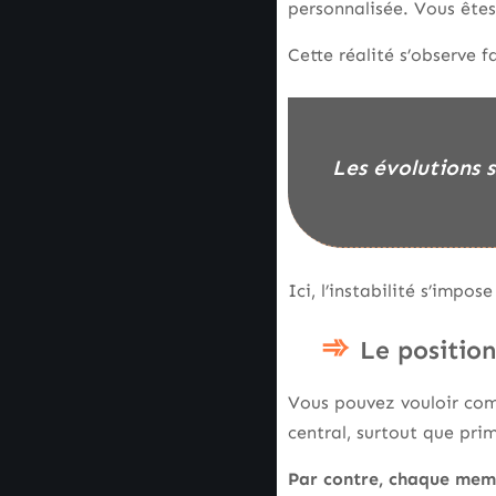
personnalisée. Vous êt
Cette réalité s’observe 
Les évolutions
Ici, l’instabilité s’imp
Le positio
Vous pouvez vouloir co
central, surtout que pri
Par contre, chaque memb