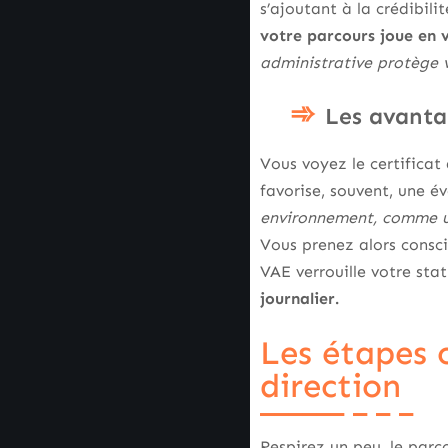
s’ajoutant à la crédibili
votre parcours joue en v
adminis­trative protège 
Les avantag
Vous voyez le certificat 
favorise, souvent, une év
environnement, comme un
Vous prenez alors conscie
VAE verrouille votre sta
journalier.
Les étapes c
direction
Respirez un peu, le parco