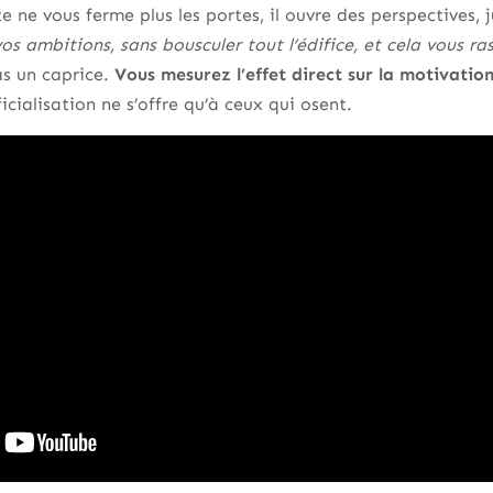
e ne vous ferme plus les portes, il ouvre des perspectives,
os ambitions, sans bousculer tout l’édifice, et cela vous ra
s un caprice.
Vous mesurez l’effet direct sur la motivatio
icialisation ne s’offre qu’à ceux qui osent.