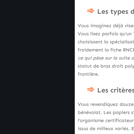
Les types d
Vous imaginez déjà viser
Vous lisez parfois qu’un 
choisissent la spécialis
froidement la fiche RNCP
ce qui pèse sur la suite 
statut de bras droit pol
frontière.
Les critère
Vous revendiquez douze m
bénévolat. Les papiers s
l’organisme certificateur
issus de milieux variés.