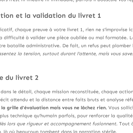
tion et la validation du livret 1
icatif, chaque preuve à votre livret 1, rien ne s’improvise ic
a difficulté à valider une pièce oubliée ou mal formatée. L
otre bataille administrative. De fait, un refus peut plomber
ssentez la tension, surtout durant l’attente, mais vous sav
 du livret 2
 dans le détail, chaque mission reconstituée, chaque action
récit attendu et la distance entre faits bruts et analyse ré
la grille d’évaluation mais vous ne lâchez rien.
Vous sollic
lus technique qu’humain parfois, pour renforcer la qualit
dès lors que rigueur et accompagnement fusionnent.
Tout à
on, là où beaucoup tombent dans la narration stérile.