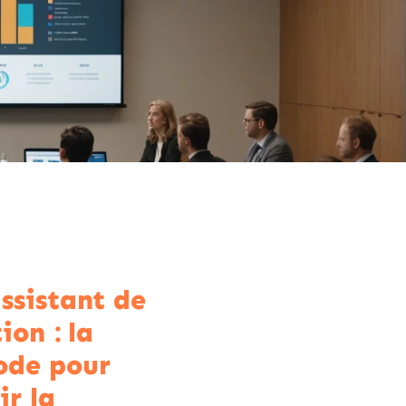
ssistant de
ion : la
ode pour
ir la