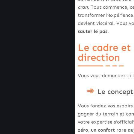
cran.
Tout commence, cep
transformer l’expérience 
devient viscéral. Vous v
sauter le pas.
Le cadre et 
direction
Vous vous demandez si l
Le concept 
Vous fondez vos espoirs 
gagner du terrain et co
votre expertise s’officia
zéro, un confort rare au