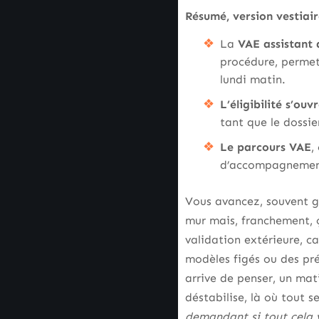
Résumé, version vestiai
La
VAE assistant 
procédure, permet 
lundi matin.
L’éligibilité s’ou
tant que le dossie
Le parcours VAE
,
d’accompagnements 
Vous avancez, souvent g
mur mais, franchement, ç
validation extérieure, c
modèles figés ou des pr
arrive de penser, un mat
déstabilise, là où tout s
demandant si tout cela v