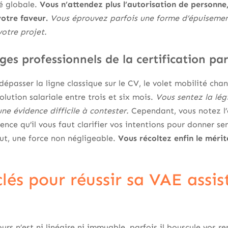
té globale.
Vous n’attendez plus l’autorisation de personne
otre faveur.
Vous éprouvez parfois une forme d’épuisemen
votre projet.
es professionnels de la certification pa
dépasser la ligne classique sur le CV, le volet mobilité ch
olution salariale entre trois et six mois.
Vous sentez la lég
e évidence difficile à contester.
Cependant, vous notez l’e
nce qu’il vous faut clarifier vos intentions pour donner se
tut, une force non négligeable.
Vous récoltez enfin le mér
lés pour réussir sa VAE assi
urs n’est ni linéaire ni immuable, parfois il bouscule vos re