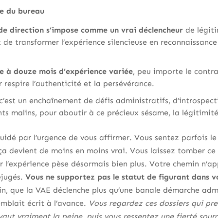
re du bureau
de direction s’impose comme un vrai déclencheur
de légiti
de transformer l’expérience silencieuse en reconnaissance 
vre à douze mois d’expérience variée
, peu importe le contrat
r respire l’authenticité et la persévérance.
 c’est un enchaînement de défis administratifs, d’introspec
malins, pour aboutir à ce précieux sésame, la légitimité o
uidé par l’urgence de vous affirmer. Vous sentez parfois
a devient de moins en moins vrai. Vous laissez tomber ce 
ar l’expérience pèse désormais bien plus. Votre chemin n’ap
éjugés.
Vous ne supportez pas le statut de figurant dans v
in, que la VAE déclenche plus qu’une banale démarche admi
emblait écrit à l’avance.
Vous regardez ces dossiers qui pre
aut vraiment la peine, puis vous ressentez une fierté sourd