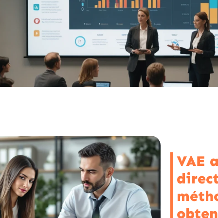
VAE a
direct
méth
obten