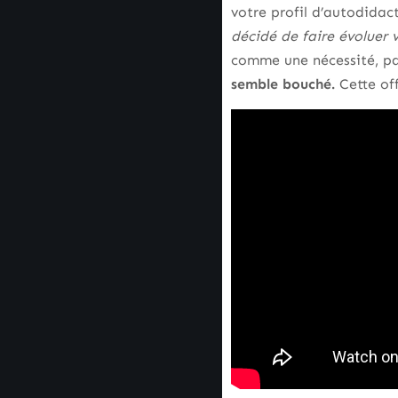
votre profil d’autodidact
décidé de faire évoluer v
comme une nécessité, pa
semble bouché.
Cette off