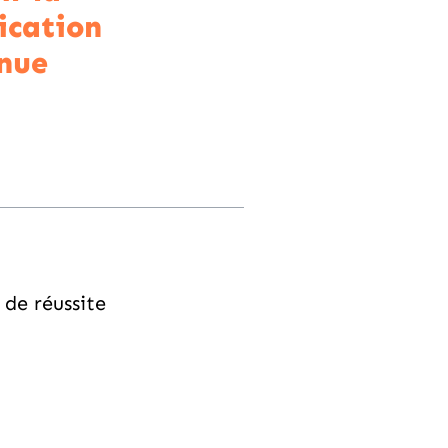
fication
nue
de réussite