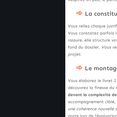
La constitu
Vous reliez chaque justif
Vous constatez parfois l
rassure, elle structure v
fond du dossier.
Vous re
projet.
Le montage
Vous élaborez le livret 2
découvrez la finesse du 
devant la complexité de 
accompagnement ciblé, p
une cohérence nouvelle 
porte lors de l’évaluati