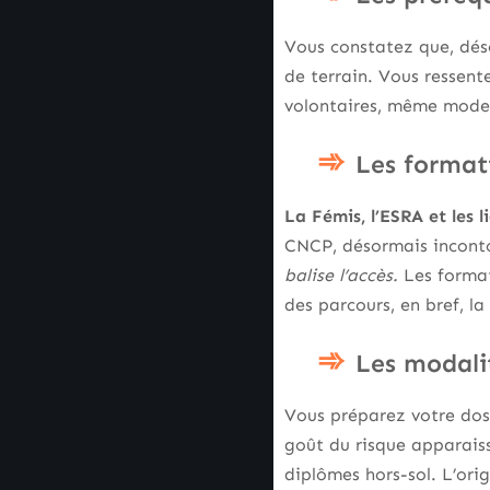
Vous constatez que, dés
de terrain. Vous ressente
volontaires, même modest
Les formati
La Fémis, l’ESRA et les 
CNCP, désormais inconto
balise l’accès.
Les format
des parcours, en bref, la
Les modalit
Vous préparez votre dossi
goût du risque apparaiss
diplômes hors-sol. L’ori