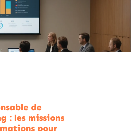
nsable de
g : les missions
rmations pour