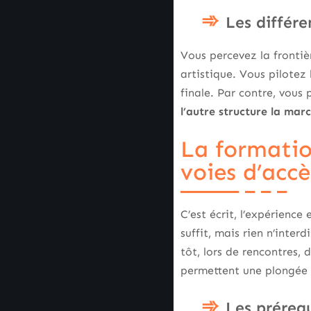
Les différe
Vous percevez la frontiè
artistique. Vous pilotez 
finale. Par contre, vous 
l’autre structure la marc
La formatio
voies d’accè
C’est écrit, l’expérienc
suffit, mais rien n’inter
tôt, lors de rencontres,
permettent une plongée
Les préreq