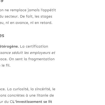
n ne remplace jamais l’appétit
du secteur. De fait, les stages
, ni en avance, ni en retard.
es
hétérogène.
La certification
ssance séduit les employeurs et
lace. On sent la fragmentation
le fil.
. La curiosité, la sincérité, le
ions concrètes à une litanie de
ur du C
L’investissement se lit