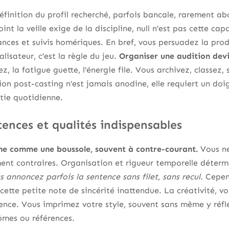
finition du profil recherché, parfois bancale, rarement a
nt la veille exige de la discipline, null n’est pas cette capa
lances et suivis homériques. En bref, vous persuadez la prod
alisateur, c’est la règle du jeu.
Organiser une audition dev
z, la fatigue guette, l’énergie file. Vous archivez, classez,
on post-casting n’est jamais anodine, elle requiert un doi
tie quotidienne.
ences et qualités indispensables
nne comme une boussole, souvent à contre-courant.
Vous ne
t contraires. Organisation et rigueur temporelle détermin
 annoncez parfois la sentence sans filet, sans recul.
Cepend
, cette petite note de sincérité inattendue. La créativité,
érence. Vous imprimez votre style, souvent sans même y réflé
ômes ou références.