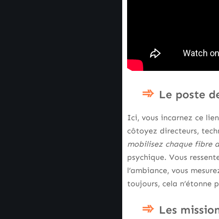
Le poste de
Ici, vous incarnez ce lie
côtoyez directeurs, techn
mobilisez chaque fibre d
psychique. Vous ressentez
l’ambiance, vous mesurez
toujours, cela n’étonne 
Les mission