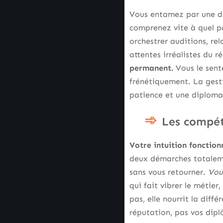
Vous entamez par une dé
comprenez vite à quel poi
orchestrer auditions, re
attentes irréalistes du ré
permanent.
Vous le sente
frénétiquement. La gesti
patience et une diploma
Les compét
Votre intuition fonctio
deux démarches totalemen
sans vous retourner.
Vous
qui fait vibrer le métier
pas, elle nourrit la diff
réputation, pas vos dipl