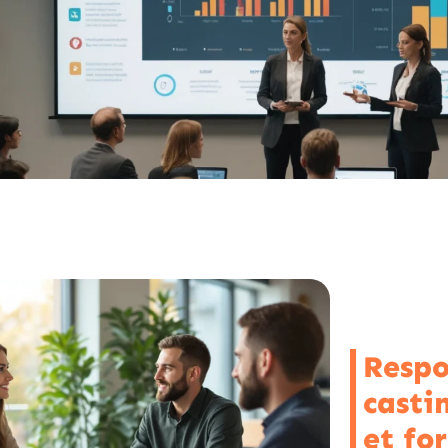
Respo
castin
et fo