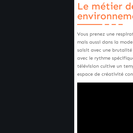
Le métier de
environneme
Vous prenez une respirat
mais aussi dans la mode, 
saisit avec une brutalit
avec le rythme spécifiqu
télévision cultive un tem
espace de créativité con