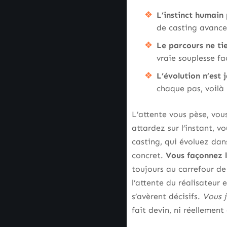
L’instinct humain 
de casting avance 
Le parcours ne ti
vraie souplesse fa
L’évolution n’est 
chaque pas, voilà
L’attente vous pèse, vous
attardez sur l’instant, v
casting, qui évoluez dans
concret.
Vous façonnez l
toujours au carrefour de 
l’attente du réalisateur 
s’avèrent décisifs.
Vous j
fait devin, ni réellement