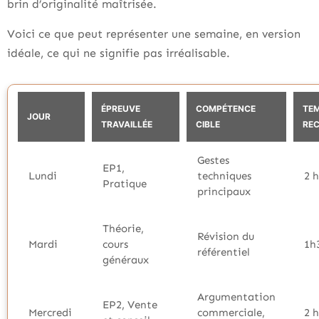
brin d’originalité maîtrisée.
Voici ce que peut représenter une semaine, en version
idéale, ce qui ne signifie pas irréalisable.
ÉPREUVE
COMPÉTENCE
TE
JOUR
TRAVAILLÉE
CIBLE
RE
Gestes
EP1,
Lundi
techniques
2 
Pratique
principaux
Théorie,
Révision du
Mardi
cours
1h
référentiel
généraux
Argumentation
EP2, Vente
Mercredi
commerciale,
2 