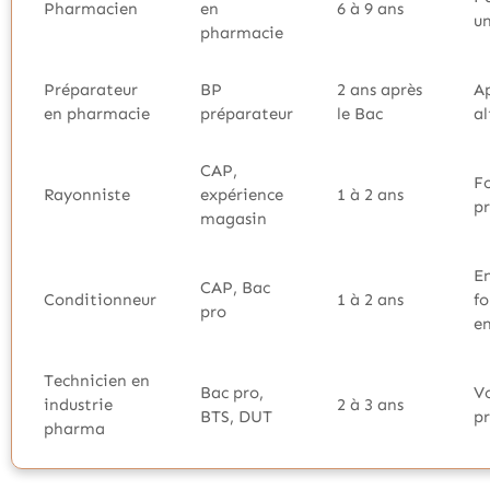
Pharmacien
en
6 à 9 ans
un
pharmacie
Préparateur
BP
2 ans après
Ap
en pharmacie
préparateur
le Bac
a
CAP,
F
Rayonniste
expérience
1 à 2 ans
pr
magasin
En
CAP, Bac
Conditionneur
1 à 2 ans
f
pro
en
Technicien en
Bac pro,
V
industrie
2 à 3 ans
BTS, DUT
pr
pharma