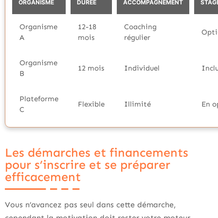
ORGANISME
DURÉE
ACCOMPAGNEMENT
STAG
Organisme
12-18
Coaching
Opti
A
mois
régulier
Organisme
12 mois
Individuel
Incl
B
Plateforme
Flexible
Illimité
En o
C
Les démarches et financements
pour s’inscrire et se préparer
efficacement
Vous n’avancez pas seul dans cette démarche,
cependant la motivation doit rester votre moteur