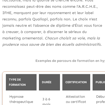
fluctuante, mais la qualité se cherche encore. Vous
reconnaissez peut-être des noms comme l’A.R.C.H.E.,
IFHE, marquant par leur rayonnement et leur label
reconnu, parfois Qualiopi, parfois non. Le choix n’est
jamais neutre et l’absence de diplôme d’État vous force
à creuser, à comparer, à discerner le sérieux du
marketing ornemental.
Chacun choisit sa voie, mais la
prudence vous sauve de bien des écueils administratifs.
Exemples de parcours de formation en h
TYPE DE
DURÉE
CERTIFICATION
PUBLI
FORMATION
Hypnose
Attestation
Débu
3 à 6
thérapeutique
ou certificat
profe
mois