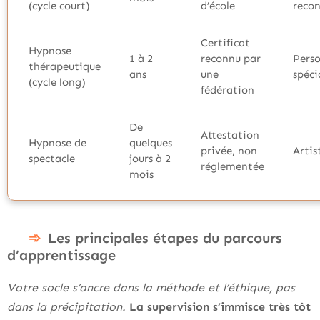
(cycle court)
d’école
recon
Certificat
Hypnose
1 à 2
reconnu par
Perso
thérapeutique
ans
une
spéci
(cycle long)
fédération
De
Attestation
Hypnose de
quelques
privée, non
Artis
spectacle
jours à 2
réglementée
mois
Les principales étapes du parcours
d’apprentissage
Votre socle s’ancre dans la méthode et l’éthique, pas
dans la précipitation.
La supervision s’immisce très tôt