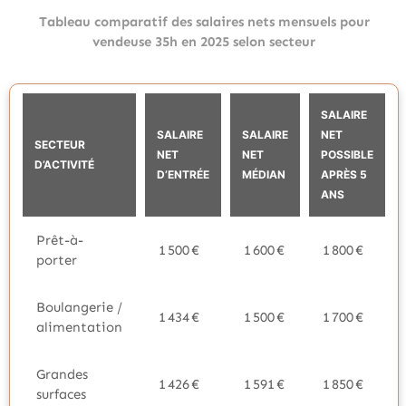
Tableau comparatif des salaires nets mensuels pour
vendeuse 35h en 2025 selon secteur
SALAIRE
SALAIRE
SALAIRE
NET
SECTEUR
NET
NET
POSSIBLE
D’ACTIVITÉ
D’ENTRÉE
MÉDIAN
APRÈS 5
ANS
Prêt-à-
1 500 €
1 600 €
1 800 €
porter
Boulangerie /
1 434 €
1 500 €
1 700 €
alimentation
Grandes
1 426 €
1 591 €
1 850 €
surfaces