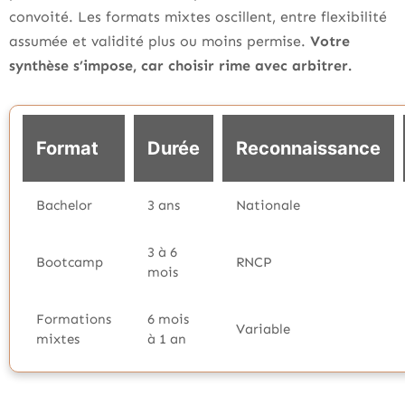
convoité. Les formats mixtes oscillent, entre flexibilité
assumée et validité plus ou moins permise.
Votre
synthèse s’impose, car choisir rime avec arbitrer.
Format
Durée
Reconnaissance
Bachelor
3 ans
Nationale
3 à 6
Bootcamp
RNCP
mois
Formations
6 mois
Variable
mixtes
à 1 an