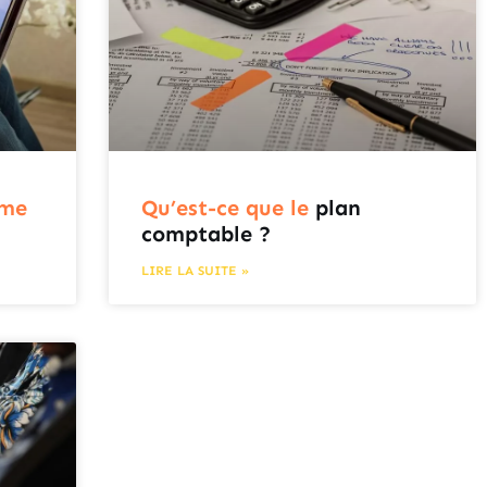
mme
Qu’est-ce que le
plan
comptable ?
LIRE LA SUITE »