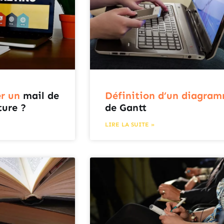
r un
mail de
Définition d’un diagra
ture ?
de Gantt
LIRE LA SUITE »