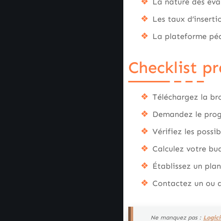
La nature des éval
Les taux d’insert
La plateforme péda
Checklist p
Téléchargez la br
Demandez le progr
Vérifiez les possi
Calculez votre bud
Établissez un plan
Contactez un ou d
Ne manquez pas :
Logici