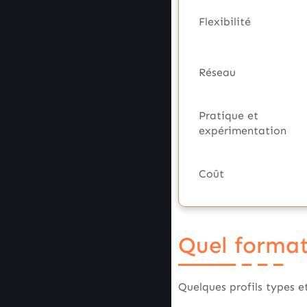
Flexibilité
Réseau
Pratique et
expérimentation
Coût
Quel format
Quelques profils types 