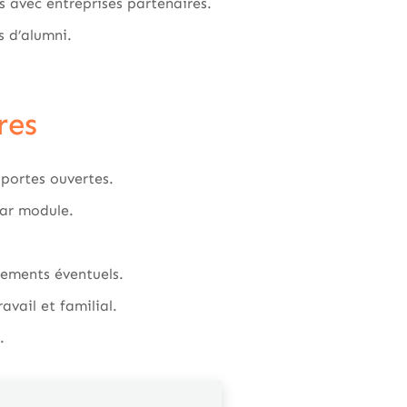
s avec entreprises partenaires.
s d’alumni.
res
portes ouvertes.
par module.
acements éventuels.
vail et familial.
.