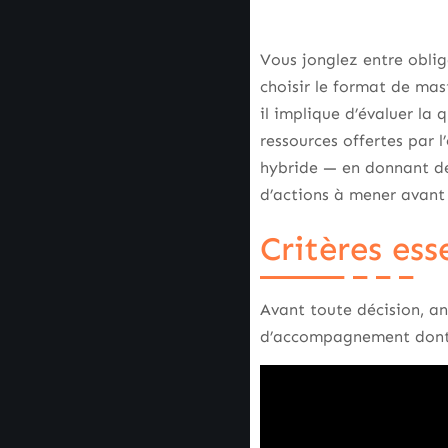
Vous jonglez entre oblig
choisir le format de mas
il implique d’évaluer la 
ressources offertes par 
hybride — en donnant des
d’actions à mener avant 
Critères ess
Avant toute décision, ana
d’accompagnement dont v