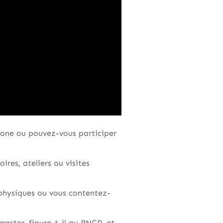
rone ou pouvez-vous participer
ires, ateliers ou visites
physiques ou vous contentez-
master, figure-t-il au RNCP, et