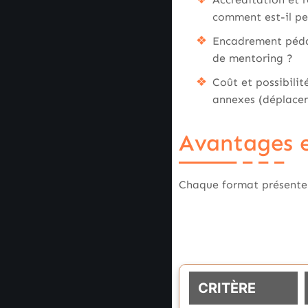
comment est-il per
Encadrement pédago
de mentoring ?
Coût et possibilit
annexes (déplacem
Avantages e
Chaque format présente d
CRITÈRE