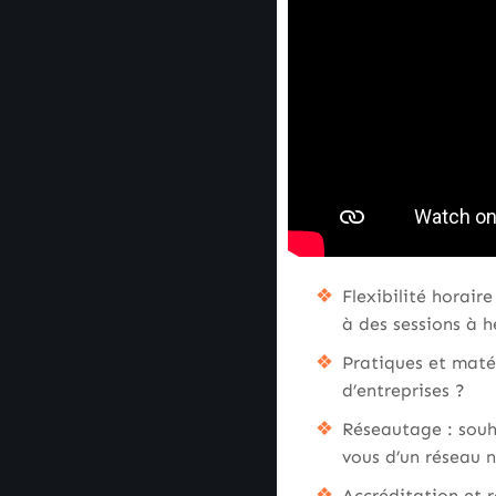
Flexibilité horai
à des sessions à h
Pratiques et matér
d’entreprises ?
Réseautage : souh
vous d’un réseau 
Accréditation et r