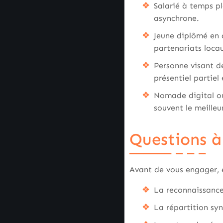
Salarié à temps pl
asynchrone.
Jeune diplômé en q
partenariats loca
Personne visant de
présentiel partiel 
Nomade digital ou
souvent le meilleu
Questions à
Avant de vous engager, e
La reconnaissance
La répartition sy