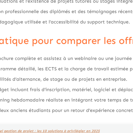
uations et l’existence de projets tutorés ou stages intégré
ion professionnelle des diplômés et des témoignages récent
gogique utilisée et l’accessibilité du support technique.
ratique pour comparer les off
ochure complète et assistez à un webinaire ou une journée 
amme détaillé, les ECTS et la charge de travail estimée 
bilités d’alternance, de stage ou de projets en entreprise.
get incluant frais d’inscription, matériel, logiciel et dépl
ning hebdomadaire réaliste en intégrant votre temps de tra
eux anciens étudiants pour un retour d’expérience concret
el gestion de projet : les 10 solutions à privilégier en 2025