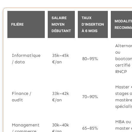
SALAIRE
TAUX
MODALIT
FILIÈRE
MOYEN
D’INSERTION
RECOMM
DÉBUTANT
À 6 MOIS
Alterna
ou
Informatique
35k–45k
80–95%
bootca
/ data
€/an
certifié
RNCP
Master 
Finance /
33k–42k
stages 
70–90%
audit
€/an
mastèr
spéciali
MBA ou
Management
30k–40k
65–85%
master 
/ commerce
€/an