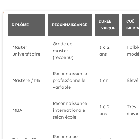
DURÉE
COÛT
DIPLÔME
RECONNAISSANCE
TYPIQUE
INDICA
Grade de
Master
1 à 2
Faibl
master
universitaire
ans
modé
(reconnu)
Reconnaissance
Mastère / MS
professionnelle
1 an
Élevé
variable
Reconnaissance
1 à 2
Très
MBA
internationale
ans
élevé
selon école
Reconnu au