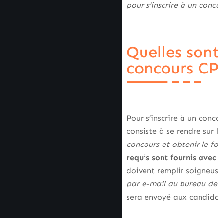
pour s’inscrire à un con
Quelles sont
concours C
Pour s’inscrire à un conc
consiste à se rendre sur 
concours et obtenir le fo
requis sont fournis avec
doivent remplir soigneu
par e-mail au bureau de
sera envoyé aux candid