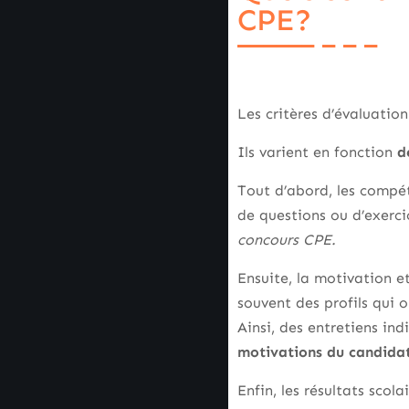
CPE?
Les critères d’évaluatio
Ils varient en fonction
d
Tout d’abord, les compét
de questions ou d’exerci
concours CPE.
Ensuite, la motivation 
souvent des profils qui 
Ainsi, des entretiens in
motivations du candida
Enfin, les résultats sc