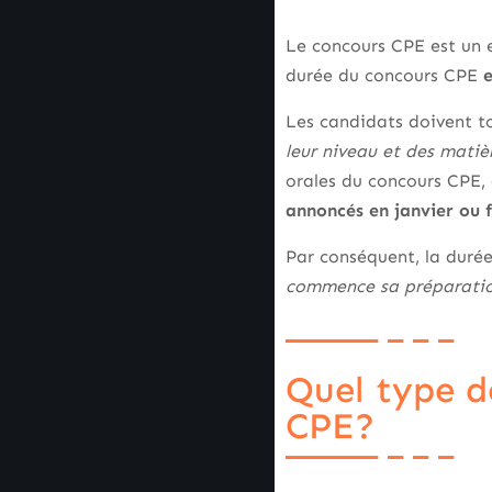
Le concours CPE est un 
durée du concours CPE
e
Les candidats doivent to
leur niveau et des matiè
orales du concours CPE, 
annoncés en janvier ou f
Par conséquent, la durée
commence sa préparatio
Quel type d
CPE?