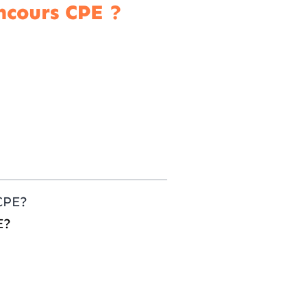
ncours CPE ?
 CPE?
E?