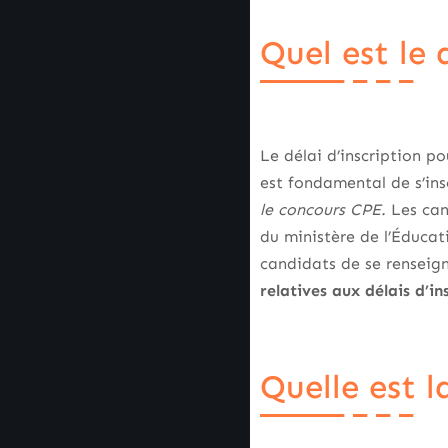
Quel est le 
Le délai d’inscription 
est fondamental de s’in
le concours CPE.
Les cand
du ministère de l’Éducat
candidats de se renseign
relatives aux délais d’i
Quelle est 