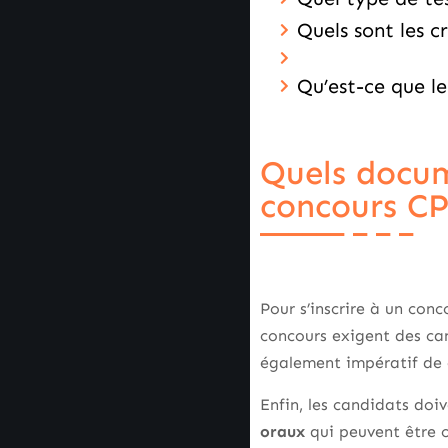
Quels sont les c
Qu’est-ce que le
Quels docum
concours C
Pour s’inscrire à un conc
concours exigent des can
également impératif de
Enfin, les candidats doi
oraux
qui peuvent être 