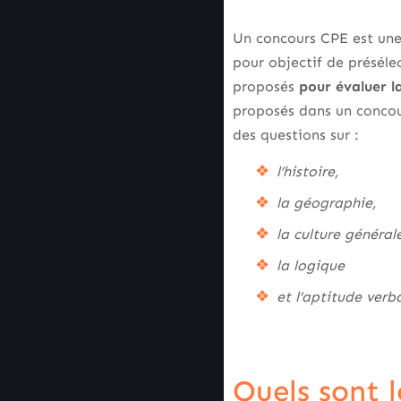
Un concours CPE est une
pour objectif de présélec
proposés
pour évaluer l
proposés dans un concour
des questions sur :
l’histoire,
la géographie,
la culture général
la logique
et l’aptitude verb
Quels sont l