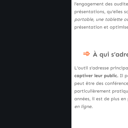
l’engagement des auditeu
présentations, qu’elles s
portable, une tablette o
présentation et optimise
À qui s’adr
L’outil s’adresse princi
captiver leur public.
Il p
peut être des conférence
particulièrement pratiqu
années, il est de plus e
en ligne.