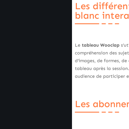
Les différen
blanc inter
Le
tableau Wooclap
s’ut
compréhension des sujets 
d’images, de formes, de 
tableau après la session.
audience de participer e
Les abonnem