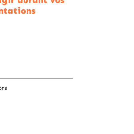
agir durant vos
ntations
ions
p