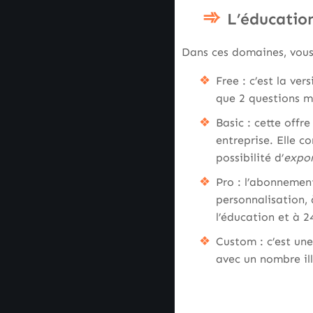
L’éducation
Dans ces domaines, vous 
Free : c’est la ver
que 2 questions 
Basic : cette offr
entreprise. Elle c
possibilité d’
expor
Pro : l’abonnement
personnalisation, 
l’éducation et à 2
Custom : c’est un
avec un nombre ill