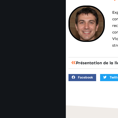
Exp
com
rec
con
Via
str
Facebook
Twitt