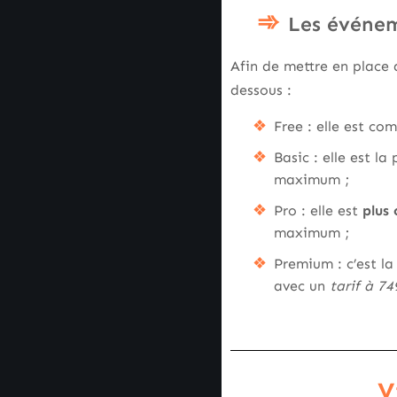
Les événem
Afin de mettre en place
dessous :
Free : elle est co
Basic : elle est la
maximum ;
Pro : elle est
plus
maximum ;
Premium : c’est la 
avec un
tarif à 74
V