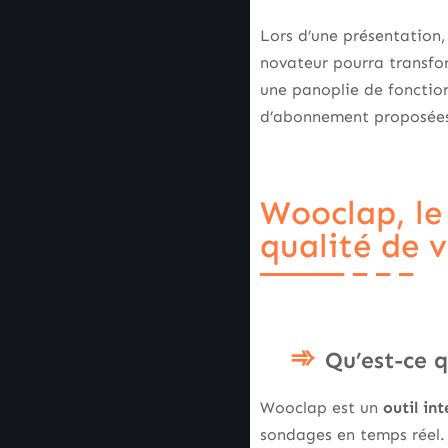
Lors d’une présentation, 
novateur pourra transfo
une panoplie de fonction
d’abonnement proposées 
Wooclap, le
qualité de 
Qu’est-ce 
Wooclap est un
outil int
sondages en temps réel. 