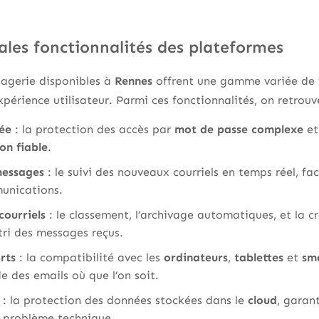
ales fonctionnalités des plateformes
agerie disponibles à
Rennes
offrent une gamme variée de f
’expérience utilisateur. Parmi ces fonctionnalités, on retro
ée
: la protection des accès par
mot de passe complexe
et
on fiable
.
messages
: le suivi des nouveaux courriels en temps réel, fa
unications.
courriels
: le classement, l’archivage automatiques, et la 
tri des messages reçus.
rts
: la compatibilité avec les
ordinateurs
,
tablettes
et
sm
e des emails où que l’on soit.
: la protection des données stockées dans le
cloud
, garan
e problème technique.