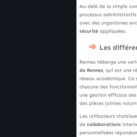
Au-delà de la simple co
processus administratifs
avec des organismes exte
sécurité
appliquées.
Les différe
Rennes héberge une varié
de Rennes
, qui est une 
réseau académique. Ce se
chacune des fonctionnali
une gestion efficace de
des pièces jointes volum
Les utilisateurs choisiss
de
collaborations
intern
personnalisées réponda