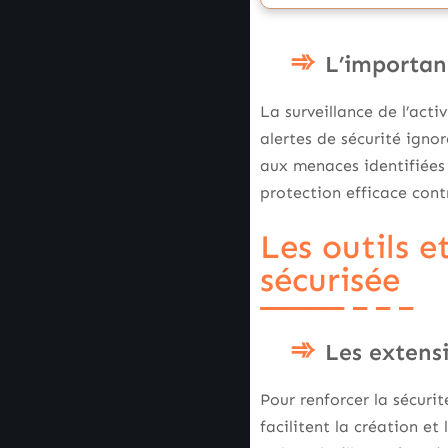
L’importan
La surveillance de l’act
alertes de sécurité ign
aux menaces identifiées 
protection efficace cont
Les outils e
sécurisée
Les extens
Pour renforcer la sécurit
facilitent la création et