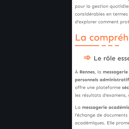
pour la gestion quotidien
considérables en terme
d’explorer comment proté
La compréhe
Le rôle es
À
Rennes
, la
messagerie
personnels administratif
offre une plateforme
séc
les résultats d’examens,
La
messagerie académi
l’échange de documents e
académiques. Elle prome