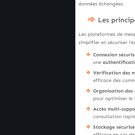
données échangées.
Les princip
Les plateformes de mess
simplifier et sécuriser l
Connexion sécuris
une
authentificati
Vérification des 
efficace des comm
Organisation des 
pour optimiser le 
Accès multi-suppo
consultation rapid
Stockage sécurisé
efficace en cas d