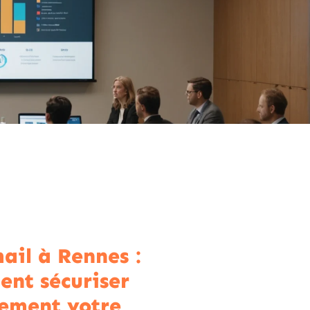
il à Rennes :
nt sécuriser
ement votre