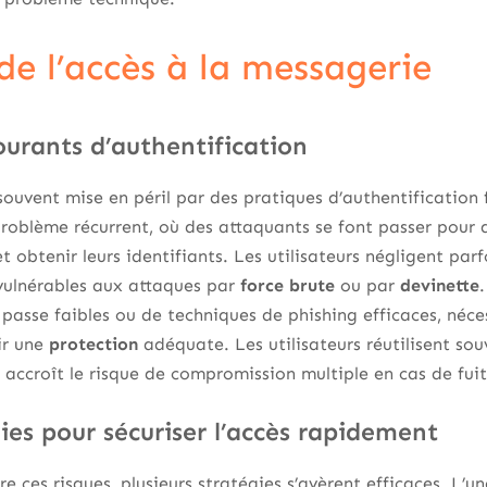
de l’accès à la messagerie
ourants d’authentification
souvent mise en péril par des pratiques d’authentification
oblème récurrent, où des attaquants se font passer pour d
et obtenir leurs identifiants. Les utilisateurs négligent pa
 vulnérables aux attaques par
force brute
ou par
devinette
e passe faibles ou de techniques de phishing efficaces, néce
ir une
protection
adéquate. Les utilisateurs réutilisent s
ui accroît le risque de compromission multiple en cas de fu
ies pour sécuriser l’accès rapidement
e ces risques, plusieurs stratégies s’avèrent efficaces. L’