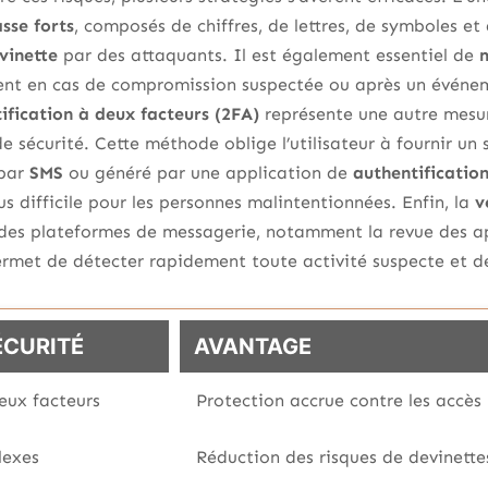
asse forts
, composés de chiffres, de lettres, de symboles et
vinette
par des attaquants. Il est également essentiel de
m
nt en cas de compromission suspectée ou après un évén
tification à deux facteurs (2FA)
représente une autre mesur
 sécurité. Cette méthode oblige l’utilisateur à fournir un 
 par
SMS
ou généré par une application de
authentificatio
 difficile pour les personnes malintentionnées. Enfin, la
v
des plateformes de messagerie, notamment la revue des ap
ermet de détecter rapidement toute activité suspecte et d
ÉCURITÉ
AVANTAGE
eux facteurs
Protection accrue contre les accès
lexes
Réduction des risques de devinett