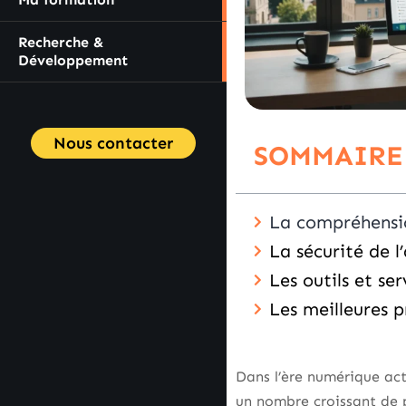
Recherche &
Développement
Nous contacter
SOMMAIRE
La compréhensi
La sécurité de l
Les outils et se
Les meilleures p
Dans l’ère numérique act
un nombre croissant de 