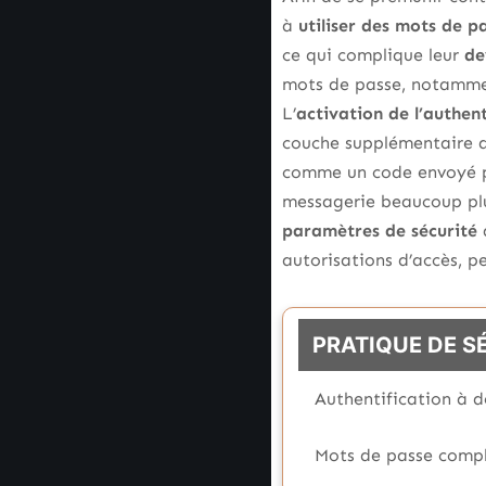
à
utiliser des mots de p
ce qui complique leur
de
mots de passe, notamme
L’
activation de l’authen
couche supplémentaire de
comme un code envoyé
messagerie beaucoup plus
paramètres de sécurité
autorisations d’accès, p
PRATIQUE DE S
Authentification à d
Mots de passe comp