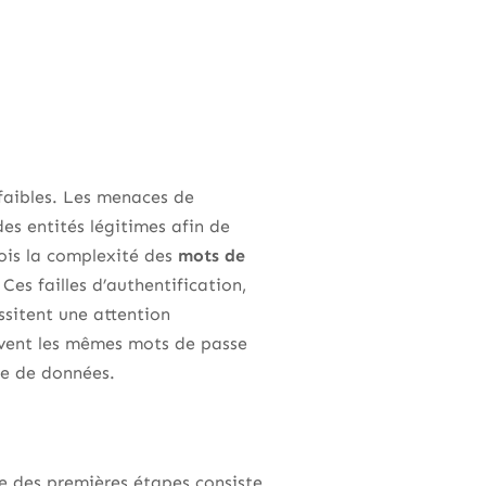
 faibles. Les menaces de
es entités légitimes afin de
rfois la complexité des
mots de
. Ces failles d’authentification,
ssitent une attention
ouvent les mêmes mots de passe
ite de données.
une des premières étapes consiste