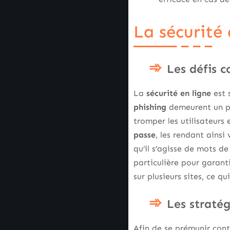
La sécurité 
Les défis c
La
sécurité en ligne
est 
phishing
demeurent un pr
tromper les utilisateurs 
passe
, les rendant ainsi
qu’il s’agisse de mots d
particulière pour garant
sur plusieurs sites, ce q
Les stratég
Afin de se prémunir contr