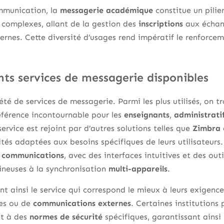
mmunication, la
messagerie académique
constitue un pilier
 complexes, allant de la gestion des
inscriptions
aux échang
rnes. Cette diversité d’usages rend impératif le renforce
nts services de messagerie disponibles
té de services de messagerie. Parmi les plus utilisés, on t
référence incontournable pour les
enseignants
,
administrati
rvice est rejoint par d’autres solutions telles que
Zimbra
tés adaptées aux besoins spécifiques de leurs utilisateurs
s
communications
, avec des interfaces intuitives et des outi
ineuses à la synchronisation
multi-appareils
.
ent ainsi le service qui correspond le mieux à leurs exigences
es ou de
communications externes
. Certaines institutions 
nt à des
normes de sécurité
spécifiques, garantissant ainsi 