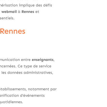
umérisation implique des défis
u
webmail
à
Rennes
et
entiels.
 Rennes
mmunication entre
enseignants
,
oncernées. Ce type de service
 les données administratives,
s établissements, notamment par
lanification d’événements
quotidiennes.