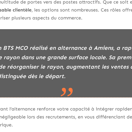
titude de portes vers des postes attractifs. Que ce soit e
able clientèle
, les options sont nombreuses. Ces rôles offr
riser plusieurs aspects du commerce.
e rayon dans une grande surface locale. Sa premi
e de réorganiser le rayon, augmentant les ventes 
distinguée dès le départ.
ant l’alternance renforce votre capacité à intégrer rapidem
égligeable lors des recrutements, en vous différenciant 
rique.