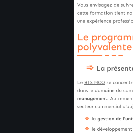
Vous envisagez de suivr
cette formation tient no
une expérience professi
Le program
polyvalente
La présen
Le
BTS MCO
se concentre
dans le domaine du comm
management
. Autrement
secteur commercial d’au
la
gestion de l’un
le développement e