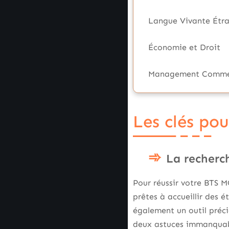
Langue Vivante Étr
Économie et Droit
Management Comme
Les clés po
La recherch
Pour réussir votre BTS M
prêtes à accueillir des 
également un outil préci
deux astuces immanquable