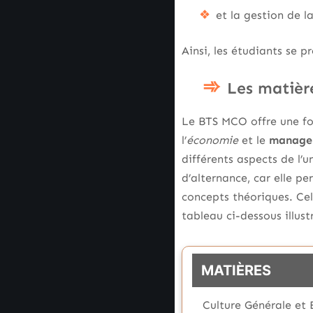
et la gestion de la
Ainsi, les étudiants se 
Les matièr
Le BTS MCO offre une fo
l’
économie
et le
manage
différents aspects de l’
d’alternance, car elle p
concepts théoriques. Cel
tableau ci-dessous illus
MATIÈRES
Culture Générale et 