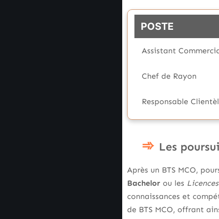
POSTE
Assistant Commercia
Chef de Rayon
Responsable Clientè
Les poursui
Après un BTS MCO, poursu
Bachelor
ou les
Licences
connaissances et compé
de BTS MCO, offrant ains