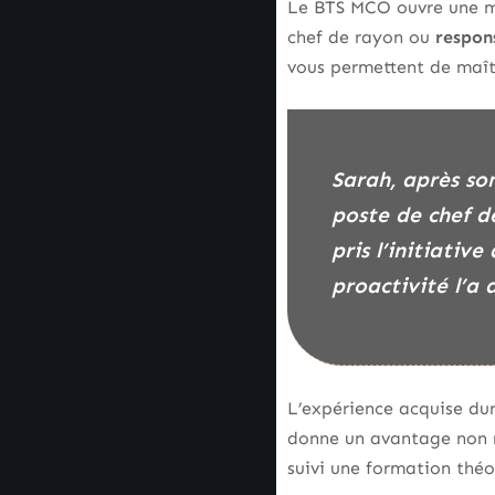
Le BTS MCO ouvre une mul
chef de rayon ou
respons
vous permettent de maît
Sarah, après son BTS MCO réalisé en alternance à Amiens, a rapidement décroché un
poste de chef d
pris l’initiativ
proactivité l’a 
L’expérience acquise dur
donne un avantage non n
suivi une formation théo