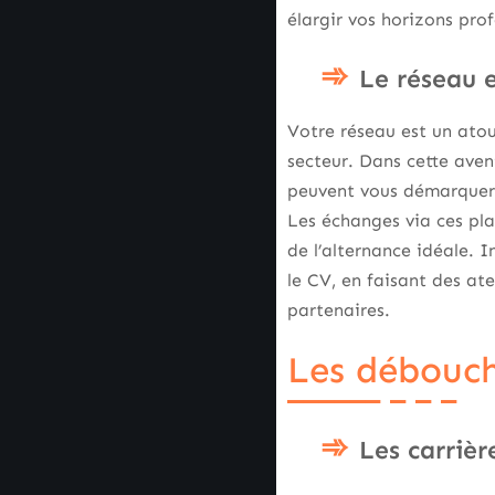
élargir vos horizons prof
Le réseau e
Votre réseau est un ato
secteur. Dans cette aven
peuvent vous démarquer.
Les échanges via ces pla
de l’alternance idéale. 
le CV, en faisant des ate
partenaires.
Les débouch
Les carrièr