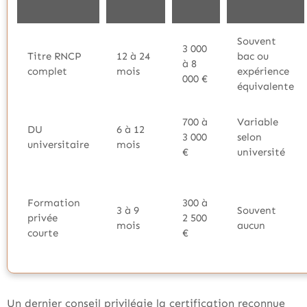
Souvent
3 000
Titre RNCP
12 à 24
bac ou
à 8
complet
mois
expérience
000 €
équivalente
700 à
Variable
DU
6 à 12
3 000
selon
universitaire
mois
€
université
Formation
300 à
3 à 9
Souvent
privée
2 500
mois
aucun
courte
€
Un dernier conseil privilégie la certification reconnue