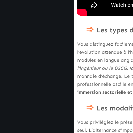
Les types d
Vous distinguez facileme
l’évolution attendue à l
modules en langue anglai
l’ingénieur ou le DSCG, la
monnaie d’échange. Le t
professionnelle oscille 
immersion sectorielle et
Les modalit
Vous privilégiez le prése
seul. L’alternance s’impo