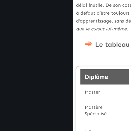
délai inutile. De son côt
à défaut d’être toujours
d’apprentissage, sans dé
que le cursus lui-même
.
Le tableau
Diplôme
Master
Mastère
Spécialisé