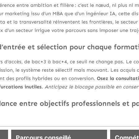
ence entre ambition et filière : c’est le nœud, ni plus ni 
ur marketing issu d’un MBA que d’un ingénieur IA, cette dist
 et la transversalité réinventent les frontières, le secteur
ix d’un secteur irrigue votre parcours sans imposer une traj
d’entrée et sélection pour chaque format
rs d’accès, de bac+3 à bac+4, ce seuil ne change pas. Le con
dmission, le système reste sélectif mais mouvant. Les acquis
nt des profils hybrides ou en conversion.
Osez la consultat
furcations inutiles
.
Anticipez le blocage possible en conser
ance entre objectifs professionnels et p
Parcours conseillé
Compét