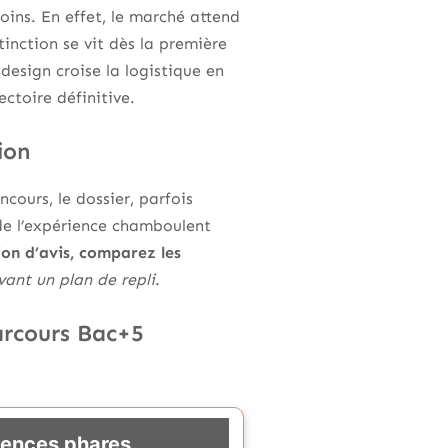
moins. En effet, le marché attend
inction se vit dès la première
 design croise la logistique en
ectoire définitive.
ion
cours, le dossier, parfois
 de l’expérience chamboulent
ion d’avis, comparez les
vant un plan de repli
.
arcours Bac+5
ences phares