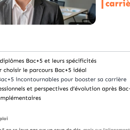
carri
diplômes Bac+5 et leurs spécificités
r choisir le parcours Bac+5 idéal
Bac+5 incontournables pour booster sa carrière
ssionnels et perspectives d’évolution après Bac
omplémentaires
ploi
+5 ne se joue pas sur un coup de dés
, mais sur l’alignemen