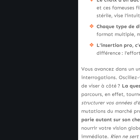
et ces fameuses fi
stérile, vise l’intui
Chaque type de d
format multiple, m
L’insertion pro, c
différence : l’eff
Vous avancez dans un uni
interrogations. Oscillez-v
de viser à côté ?
La ques
parcours, en effet, tour
structurer vos années d
mutations du marché prof
parie autant sur son che
nourrir votre vision glob
immédiate.
Rien ne sert