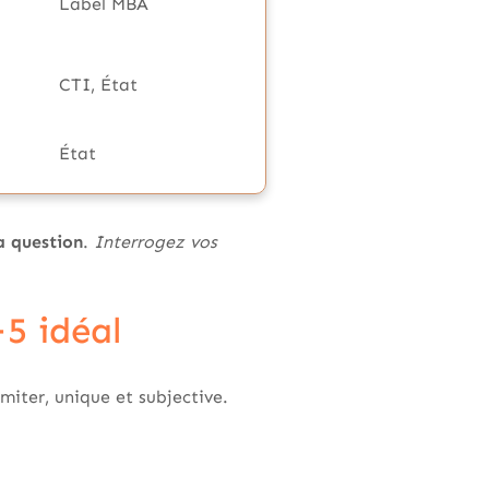
Label MBA
CTI, État
État
a question
.
Interrogez vos
+5 idéal
imiter, unique et subjective.