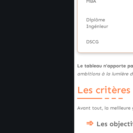
MBA
Diplôme
Ingénieur
DSCG
Le tableau n’apporte pas
ambitions à la lumière d
Les critères
Avant tout, la meilleure 
Les objecti