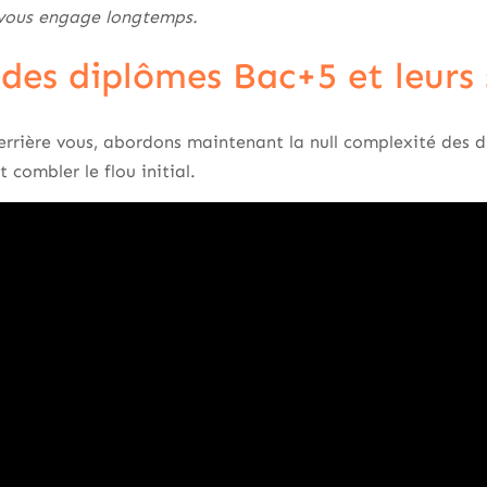
 vous engage longtemps.
des diplômes Bac+5 et leurs s
derrière vous, abordons maintenant la null complexité des
 combler le flou initial.