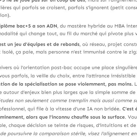
lières qui parfois se croisent, parfois s’ignorent (petit cons
tion).
iplôme bac+5 a son ADN
, du mastère hybride au MBA intern
odalité qui change tout, au fil du marché qui pivote plus 
’est un jeu d’équipes et de rebonds
, où réseau, projet const
ort isolé, ça paie, mais personne n’est immunisé contre le zi
vers où l’orientation post-bac occupe une place singulière
ous parfois, la veille du choix, entre l’attirance irrésistible
tion de la spécialisation se pose violemment, pas moins.
L
ne autour d’enjeux bien plus larges que la simple somme de
’études non seulement comme tremplin mais aussi comme s
essionnel, qui file à la vitesse d’une IA non bridée.
C’est 
minement, alors que l’inconnu chauffe sous la surface
. Vou
ale, chaque décision se teinte de risques, d’intuitions et d
 de poursuivre la comparaison stérile, visez l’alignement en