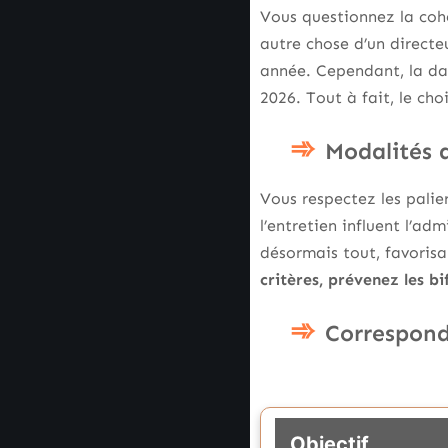
Vous questionnez la cohér
autre chose d’un directe
année. Cependant, la data
2026. Tout à fait, le cho
Modalités 
Vous respectez les palie
l’entretien influent l’a
désormais tout, favorisa
critères, prévenez les bi
Correspond
Objectif