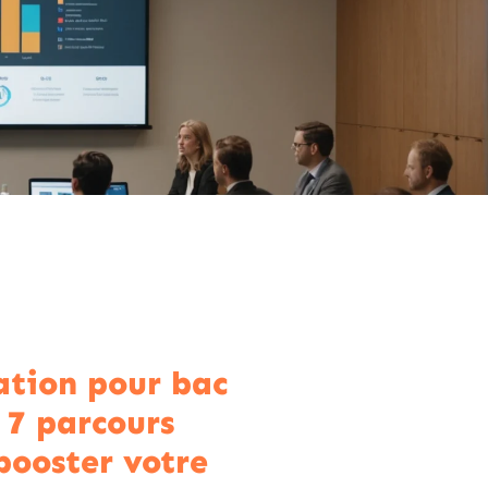
tion pour bac
s 7 parcours
booster votre