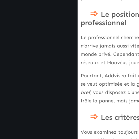
Le positio
professionnel
Le professionnel cherch
n’arrive jamais aussi vit
monde privé. Cependant, 
réseaux et Moovéus joue
Pourtant, Addviseo fait 
se veut optimisée et la 
bref
, vous disposez d’un
frôle la panne, mais jama
Les critère
Vous examinez toujours tr