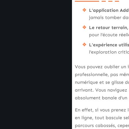
L’application Ad
jamais tomber dans 
Le retour terrain, 
pour l’écoute réel
L’expérience util
l’exploration crit
Vous pouvez oublier un i
professionnelle, pas mê
numérique et se glisse da
arrivant. Vous naviguez 
absolument banale d’un c
En effet, si vous prenez 
en ligne, tout bascule se
parcours cabossés, cepen