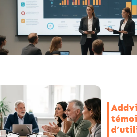
Addvi
témo
d’uti