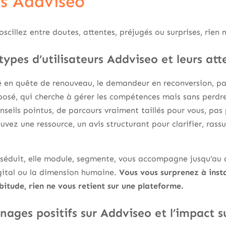
rs Addviseo
scillez entre doutes, attentes, préjugés ou surprises, rien n
 types d’utilisateurs Addviseo et leurs a
ié en quête de renouveau, le demandeur en reconversion, par
eposé, qui cherche à gérer les compétences mais sans perdr
seils pointus, de parcours vraiment taillés pour vous, pas p
ouvez une ressource, un avis structurant pour clarifier, rass
.
e séduit, elle module, segmente, vous accompagne jusqu’au d
igital ou la dimension humaine.
Vous vous surprenez à insta
abitude, rien ne vous retient sur une plateforme.
ages positifs sur Addviseo et l’impact su