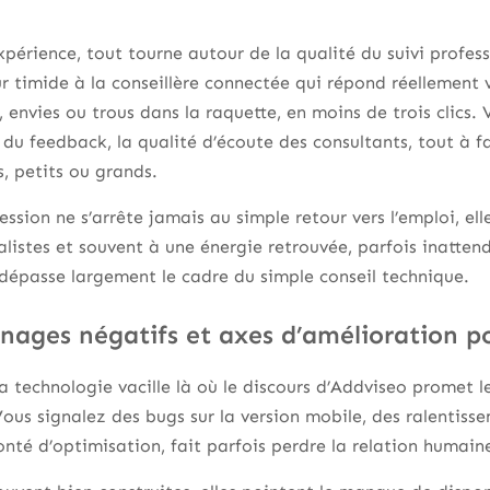
érience, tout tourne autour de la qualité du suivi professi
 timide à la conseillère connectée qui répond réellement vi
 envies ou trous dans la raquette, en moins de trois clics.
 du feedback, la qualité d’écoute des consultants, tout à fa
s, petits ou grands.
ssion ne s’arrête jamais au simple retour vers l’emploi, ell
éalistes et souvent à une énergie retrouvée, parfois inatte
dépasse largement le cadre du simple conseil technique.
nages négatifs et axes d’amélioration p
 la technologie vacille là où le discours d’Addviseo promet l
ous signalez des bugs sur la version mobile, des ralentiss
lonté d’optimisation, fait parfois perdre la relation humain