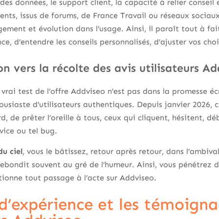
 des données, le support client, la capacité à relier conseil 
lients, issus de forums, de France Travail ou réseaux socia
ement et évolution dans l’usage. Ainsi, il paraît tout à fa
e, d’entendre les conseils personnalisés, d’ajuster vos choi
on vers la récolte des avis utilisateurs A
e vrai test de l’offre Addviseo n’est pas dans la promesse écr
ousiaste d’utilisateurs authentiques. Depuis janvier 2026, c
rd, de prêter l’oreille à tous, ceux qui cliquent, hésitent,
rvice ou tel bug.
u ciel
, vous le bâtissez, retour après retour, dans l’ambiva
rebondit souvent au gré de l’humeur. Ainsi, vous pénétrez dan
tionne tout passage à l’acte sur Addviseo.
 d’expérience et les témoign