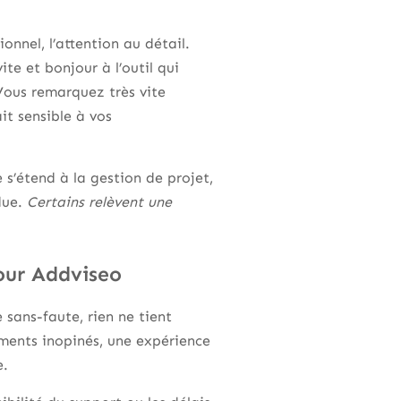
onnel, l’attention au détail.
te et bonjour à l’outil qui
 Vous remarquez très vite
it sensible à vos
e s’étend à la gestion de projet,
ndue.
Certains relèvent une
our Addviseo
e sans-faute, rien ne tient
ements inopinés, une expérience
e.