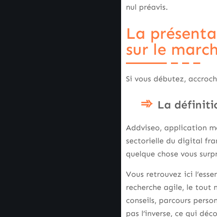
nul préavis.
La présenta
sur le marc
Si vous débutez, accroche
La définiti
Addviseo, application m
sectorielle du digital fr
quelque chose vous surp
Vous retrouvez ici l’esse
recherche agile, le tout
conseils, parcours person
pas l’inverse, ce qui déc