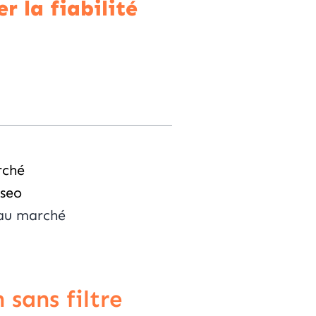
r la fiabilité
rché
iseo
 au marché
 sans filtre