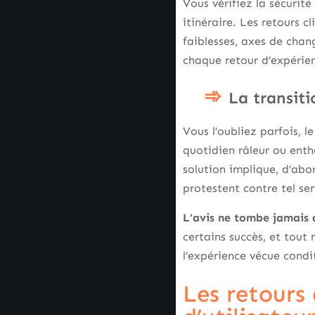
Vous vérifiez la sécurité
itinéraire. Les retours c
faiblesses, axes de chang
chaque retour d’expérienc
La transiti
Vous l’oubliez parfois, l
quotidien râleur ou enth
solution implique, d’abo
protestent contre tel se
L’avis ne tombe jamais d
certains succès, et tout 
l’expérience vécue condi
Les retours