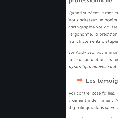
professionnelle
Quand survient le mot exp
Vous adressez un bonjour
cartographie vos doutes,
l’ergonomie, la précision
franchissements d’étape
Sur Addviseo, votre impre
la fixation d’objectifs r
dynamique nouvelle
qui 
Les témoig
Par contre, côté failles,
vraiment indéfiniment. V
digitale qui, dans sa vo