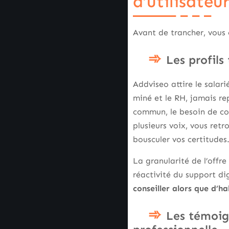
d’utilisateu
Avant de trancher, vous o
Les profils
Addviseo attire le salar
miné et le RH, jamais r
commun, le besoin de con
plusieurs voix, vous retr
bousculer vos certitudes
La granularité de l’offr
réactivité du support d
conseiller alors que d’h
Les témoign