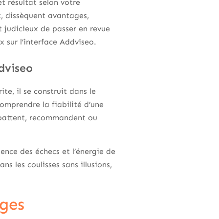
et résultat selon votre
ux, dissèquent avantages,
it judicieux de passer en revue
x sur l’interface Addviseo.
ddviseo
ite, il se construit dans le
omprendre la fiabilité d’une
 débattent, recommandent ou
lence des échecs et l’énergie de
s les coulisses sans illusions,
ages