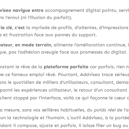
dviseo navigue entre
accompagnement digital pointu, servic
l’ennui (ni l’illusion du parfait).
la clé, c’est
la myriade de profils, d’attentes, d’impressio
le et frustration face aux pannes du support.
isateur, en mode terrain,
alimente l’amélioration continue, 
ique, pas l’adhésion aveugle face aux promesses du digital.
nstant le rêve de la
plateforme parfaite
car parfois, rien 
me ce fameux emploi rêvé. Pourtant, Addviseo trace sérieu
ns le quotidien de milliers d’utilisateurs, consultant, dema
parmi les expériences utilisateur, le retour d’un consultant
lient stoppé par l’interface, voilà ce qui façonne le cœur d
la mesure, sans vos œillères habituelles, du
poids réel
de l’
lon la technologie et l’humain. L’outil Addviseo, à la porté
dant il compose, ajuste et parfois, il laisse filer un bug