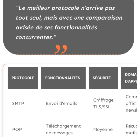
“Le meilleur protocole n’arrive pas
tout seul, mais avec une comparaison
avisée de ses fonctionnalités
concurrentes.”
DOMA
PROTOCOLE
FONCTIONNALITÉS
SÉCURITÉ
D’APP
Comm
Chiffrage
SMTP
Envoi d’emails
offici
TLS/SSL
newsl
Téléchargement
Récu
POP
Moyenne
de messages
mail