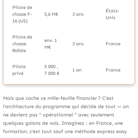
Pilote de
États-
chasse F-
5,6 M€
3 ans
Unis
16 (US)
Pilote de
env. 1
chasse
3 ans
France
M€
Rafale
Pilote
5 000 ,
1 an
France
privé
7 000 €
Mais que cache ce mille-feuille financier ? C’est
l’architecture du programme qui décide de tout — on
ne devient pas “ opérationnel ” avec seulement
quelques galons de vols. Imaginez : en France, une
formation, c’est tout sauf une méthode express easy