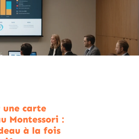
r une carte
u Montessori :
deau à la fois