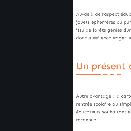
Au-delà de l’aspect éduc
jouets éphémères ou pure
issu de forêts gérées du
donc aussi encourager u
Un présent q
Autre avantage : la cart
rentrée scolaire ou simpl
éducateurs souhaitant e
reconnue.