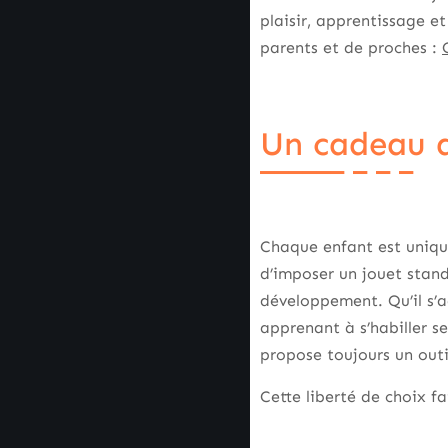
plaisir, apprentissage et
parents et de proches :
Un cadeau q
Chaque enfant est unique
d’imposer un jouet stand
développement. Qu’il s’a
apprenant à s’habiller s
propose toujours un out
Cette liberté de choix f