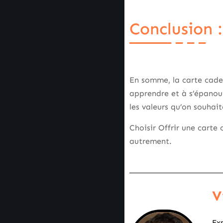
Conclusion 
En somme, la carte cadea
apprendre et à s’épanoui
les valeurs qu’on souhai
Choisir Offrir une carte c
autrement.
V
Exp