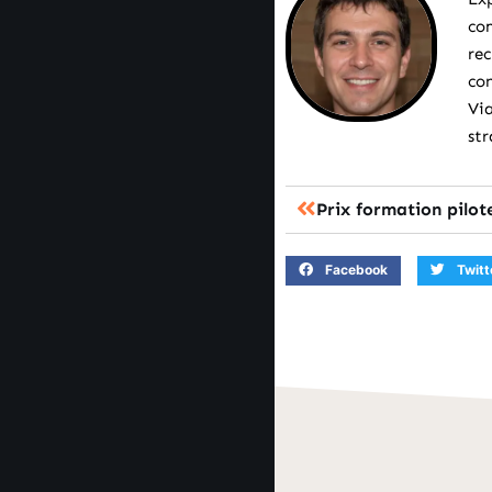
com
rec
con
Via
str
Facebook
Twitt