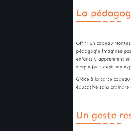
La pédagogi
Offrir un cadeau Montesso
pédagogie imaginée par 
enfants y apprennent en 
simple jeu : c’est une e
Grâce à la carte cadeau
éducative sans craindre 
Un geste re