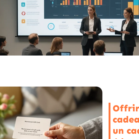
Offri
cadea
un ca