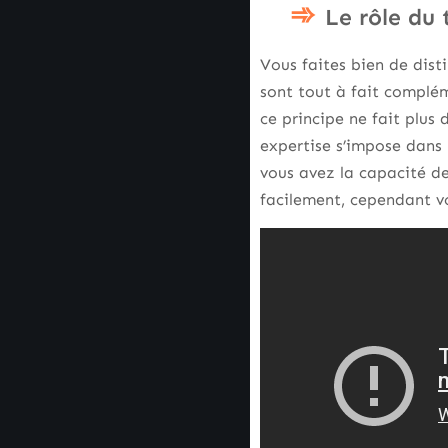
Le rôle du
Vous faites bien de dist
sont tout à fait complé
ce principe ne fait plus 
expertise s’impose dans l
vous avez la capacité de
facilement, cependant v