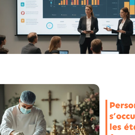
Perso
s’occ
les ét