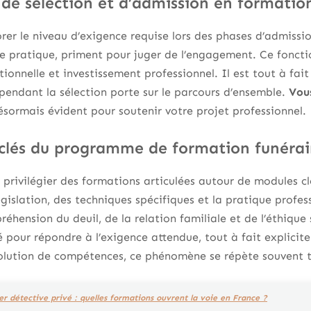
 de sélection et d’admission en formatio
er le niveau d’exigence requise lors des phases d’admissio
euve pratique, priment pour juger de l’engagement. Ce fonc
ionnelle et investissement professionnel. Il est tout à fait
pendant la sélection porte sur le parcours d’ensemble.
Vou
ésormais évident pour soutenir votre projet professionnel.
 clés du programme de formation funérai
 privilégier des formations articulées autour de modules c
égislation, des techniques spécifiques et la pratique profe
réhension du deuil, de la relation familiale et de l’éthique 
é pour répondre à l’exigence attendue, tout à fait explicite
olution de compétences, ce phénomène se répète souvent t
er détective privé : quelles formations ouvrent la voie en France ?