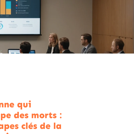
nne qui
upe des morts :
apes clés de la