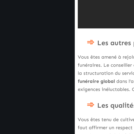
Les autres 
Vous êtes amené à rejoin
funéraires. Le conseille
la structuration du serv
funéraire global
dans l’a
exigences inéluctables. 
Les qualit
Vous êtes tenu de cultiv
faut affirmer un respect 