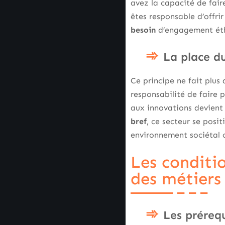
avez la capacité de fair
êtes responsable d’offri
besoin
d’engagement éthi
La place du
Ce principe ne fait plus
responsabilité de faire 
aux innovations devient
bref
, ce secteur se pos
environnement sociétal 
Les conditio
des métiers
Les prérequ