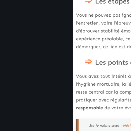
Les étapes
Vous ne pouvez pas ignor
l’entretien, voire l’épr
d’éprouver stabilité émot
expérience préalable, ce
démarquer, ce lien est d
Les points
Vous avez tout intérêt à
l’hygiène mortuaire, la l
reste central car la comp
pratiquer avec régularit
responsable
de votre év
Sur le même sujet :
Méti