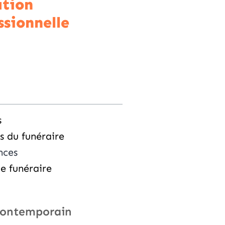
tion
ssionnelle
s
s du funéraire
nces
le funéraire
contemporain