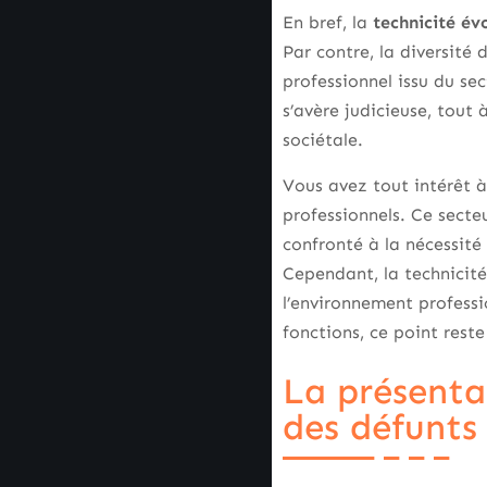
En bref, la
technicité év
Par contre, la diversité 
professionnel issu du sec
s’avère judicieuse, tout
sociétale.
Vous avez tout intérêt à
professionnels. Ce secte
confronté à la nécessité 
Cependant, la technicité
l’environnement professi
fonctions, ce point rest
La présentat
des défunts