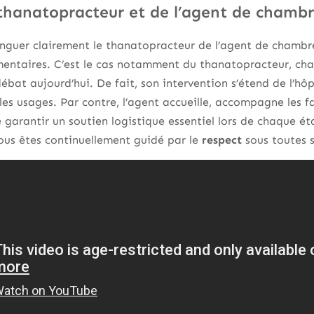
 thanatopracteur et de l’agent de chamb
inguer clairement le thanatopracteur de l’agent de chambr
mentaires. C’est le cas notamment du thanatopracteur, cha
débat aujourd’hui. De fait, son intervention s’étend de l’hôp
es usages. Par contre, l’agent accueille, accompagne les fam
 garantir un soutien logistique essentiel lors de chaque éta
ous êtes continuellement guidé par le
respect
sous toutes s