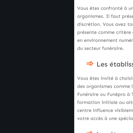
Vous êtes confronté à un
organismes. Il faut prése
discrétion. Vous avez to
présente comme critère c
en environnement numé
du secteur funéraire.
Les établi
Vous êtes invité à chois
des organismes comme l’
Funéraire ou Funépro à T
formation initiale ou alt
centre influence visiblem
votre accès à une spécia