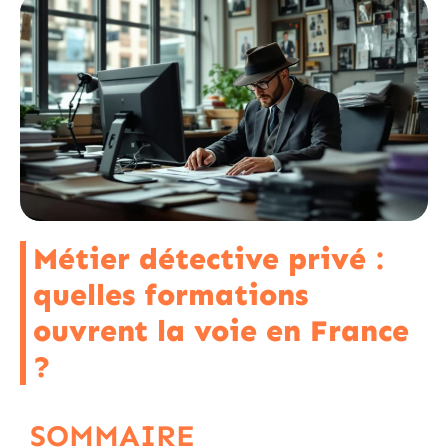
Métier détective privé :
quelles formations
ouvrent la voie en France
?
SOMMAIRE