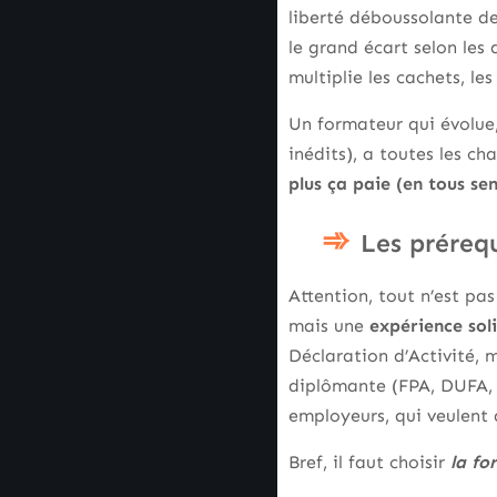
liberté déboussolante de 
le grand écart selon les
multiplie les cachets, le
Un formateur qui évolue,
inédits), a toutes les ch
plus ça paie (en tous sens
Les préreq
Attention, tout n’est pa
mais une
expérience soli
Déclaration d’Activité, 
diplômante (FPA, DUFA, l
employeurs, qui veulent 
Bref, il faut choisir
la fo