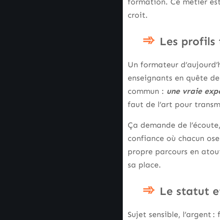
formation. Ce métier est 
croit.
Les profils
Un formateur d’aujourd’h
enseignants en quête de
commun :
une vraie expé
faut de l’art pour transm
Ça demande de l’écoute,
confiance où chacun ose 
propre parcours en atou
sa place.
Le statut e
Sujet sensible, l’argent 