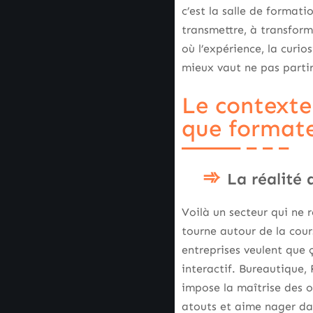
c’est la salle de formati
transmettre, à transform
où l’expérience, la curio
mieux vaut ne pas partir
Le contexte
que format
La réalité
Voilà un secteur qui ne 
tourne autour de la cou
entreprises veulent que 
interactif. Bureautique,
impose la maîtrise des o
atouts et aime nager dans