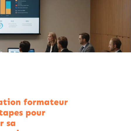
tion formateur
étapes pour
r sa