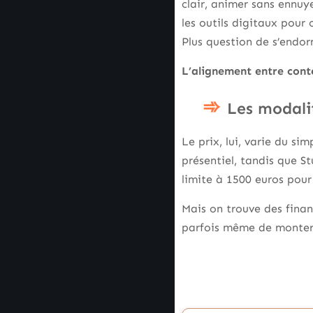
clair, animer sans ennuye
les outils digitaux pour
Plus question de s’endor
L’alignement entre conte
Les modali
Le prix, lui, varie du s
présentiel, tandis que S
limite à 1500 euros pour
Mais on trouve des finan
parfois même de monter u