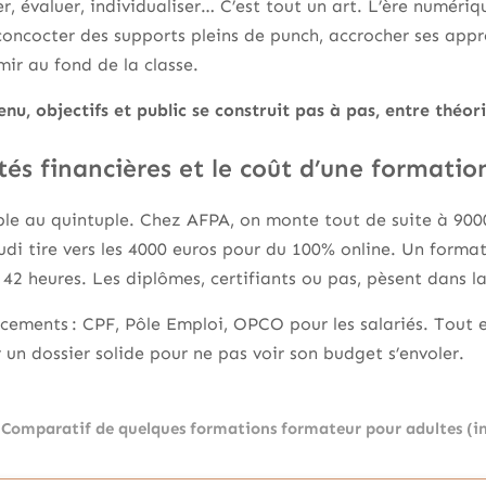
r, évaluer, individualiser… C’est tout un art. L’ère numéri
 concocter des supports pleins de punch, accrocher ses appre
mir au fond de la classe.
nu, objectifs et public se construit pas à pas, entre théo
tés financières et le coût d’une formati
imple au quintuple. Chez AFPA, on monte tout de suite à 900
tudi tire vers les 4000 euros pour du 100% online. Un forma
 42 heures. Les diplômes, certifiants ou pas, pèsent dans l
cements : CPF, Pôle Emploi, OPCO pour les salariés. Tout e
n dossier solide pour ne pas voir son budget s’envoler.
Comparatif de quelques formations formateur pour adultes (in