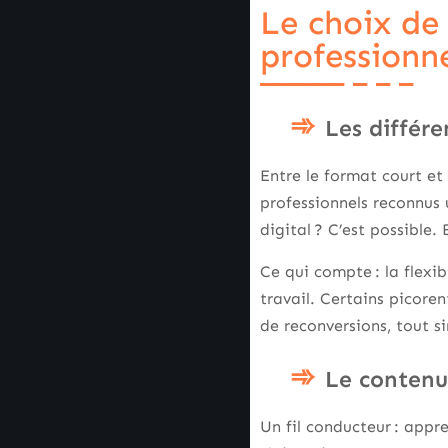
Le choix de
professionn
Les différ
Entre le format court et 
professionnels reconnus 
digital ? C’est possible. 
Ce qui compte : la flexib
travail. Certains picore
de reconversions, tout 
Le contenu
Un fil conducteur : appr