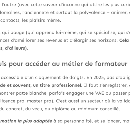
l’autre (avec cette saveur d’inconnu qui attire les plus curi
 domaines, l’ancienneté et surtout la polyvalence – animer
s contacts, les plaisirs même.
 qui bouge (qui apprend lui-même, qui se spécialise, qui s
ances d’améliorer ses revenus et d’élargir ses horizons.
Cela
, d’ailleurs)
.
uis pour accéder au métier de formateur
s accessible d’un claquement de doigts. En 2025, pas d’obl
de et souvent, un titre professionnel
. Il faut s’enregistre
montrer patte blanche, parfois engager une VAE ou passer 
icence pro, master pro). C’est aussi un secteur où la valida
du concret, du vécu, du diplôme au minimum conseillé.
rmation la plus adaptée
à sa personnalité, et se lancer, m