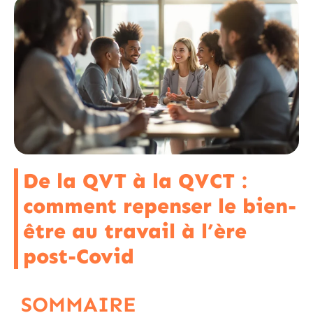
De la QVT à la QVCT :
comment repenser le bien-
être au travail à l’ère
post-Covid
SOMMAIRE