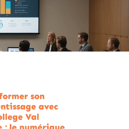
former son
ntissage avec
llege Val
e : le numérique