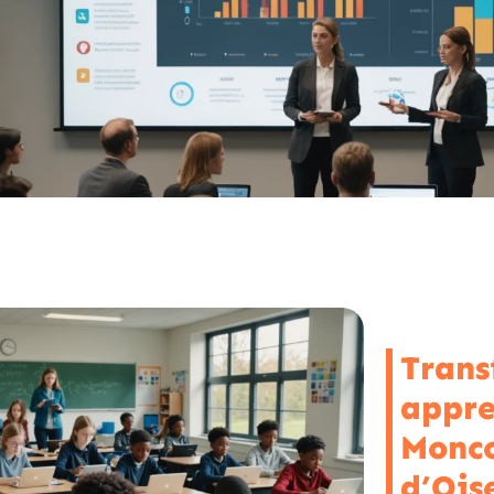
Trans
appre
Monco
d’Ois