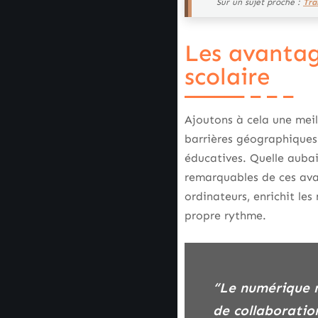
Sur un sujet proche :
Tra
Les avantag
scolaire
Ajoutons à cela une meil
barrières géographiques 
éducatives. Quelle aubai
remarquables de ces avan
ordinateurs, enrichit le
propre rythme.
“Le numérique n’est pas une simple compétition contre le papier, mais plutôt un défi
de collaboration