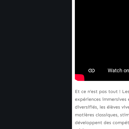
Et ce n’est pas tout ! L
expériences immersives 
diversifiés, les élèves v
matières classiques, stim
développent des compéten