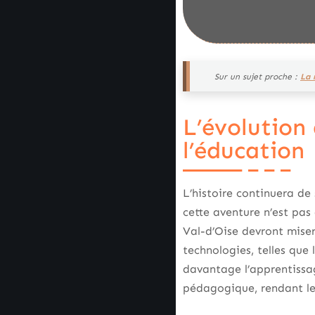
Sur un sujet proche :
La 
L’évolution
l’éducation
L’histoire continuera de
cette aventure n’est pas
Val-d’Oise devront miser
technologies, telles que 
davantage l’apprentissa
pédagogique, rendant le