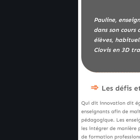
Pauline, enseignante dans le Val-d’Oise, devait intégrer un outil de réalité augmentée
dans son cours d
élèves, habituel
Clovis en 3D tra
Les défis e
Qui dit innovation dit 
enseignants afin de maît
pédagogique. Les enseig
les intégrer de manière 
de formation professionn