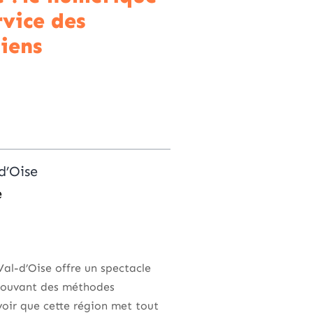
rvice des
giens
d’Oise
e
Val-d’Oise offre un spectacle
omouvant des méthodes
voir que cette région met tout