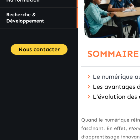
Recherche &
Développement
Nous contacter
SOMMAIRE
Le numérique au
Les avantages de
L’évolution des 
Quand le numérique réinv
fascinant. En effet,
Monc
d’apprentissage innovant