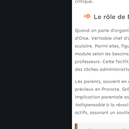
critique.
Le rôle de 
Quand on parle d’organis
d’Oise. Véritable chef d
scolaire. Parmi elles, fi
module selon les besoins 
professeurs. Cette facili
des tâches administrati
Les parents, souvent en 
précieux en Pronote. Grâc
implication parentale as
indispensable
à la réuss
actifs, assurant un sout