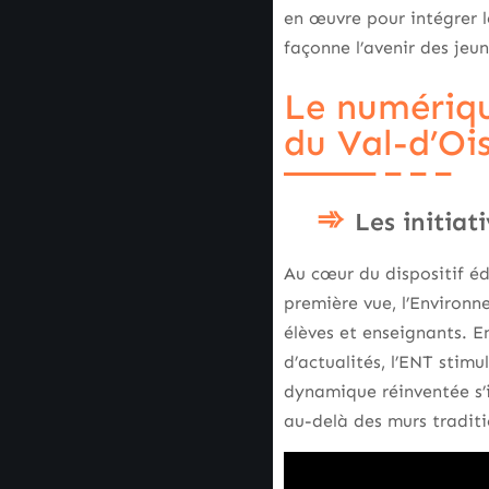
en œuvre pour intégrer l
façonne l’avenir des jeun
Le numériqu
du Val-d’Oi
Les initia
Au cœur du dispositif éd
première vue, l’Environn
élèves et enseignants. E
d’actualités, l’ENT stim
dynamique réinventée s’i
au-delà des murs traditi