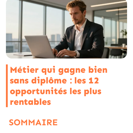
Métier qui gagne bien
sans diplôme : les 12
opportunités les plus
rentables
SOMMAIRE