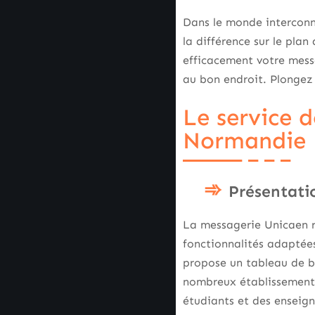
Dans le monde interconne
la différence sur le pla
efficacement votre messa
au bon endroit. Plongez
Le service 
Normandie
Présentati
La messagerie Unicaen r
fonctionnalités adaptées
propose un tableau de bor
nombreux établissements
étudiants et des enseign