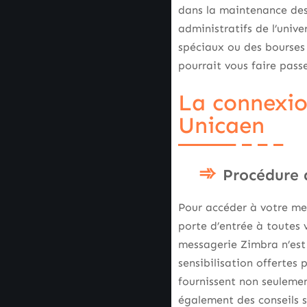
dans la maintenance des 
administratifs de l’uni
spéciaux ou des bourses
pourrait vous faire pass
La connexio
Unicaen
Procédure 
Pour accéder à votre me
porte d’entrée à toutes 
messagerie Zimbra n’est 
sensibilisation offertes 
fournissent non seuleme
également des conseils s