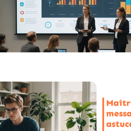
Maîtr
messa
astuc