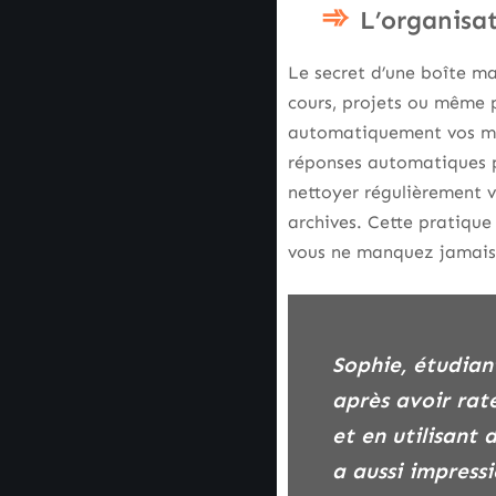
L’organisat
Le secret d’une boîte ma
cours, projets ou même p
automatiquement vos mess
réponses automatiques po
nettoyer régulièrement v
archives. Cette pratique
vous ne manquez jamais
Sophie, étudiante en gestion, a transformé sa méthode de classement des e-mails
après avoir raté
et en utilisant 
a aussi impressi