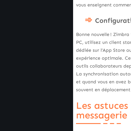
vous enseignent comment
Configurati
Bonne nouvelle ! Zimbra 
PC, utilisez un client s
dédiée sur l’App Store o
expérience optimale. Cet
outils collaborateurs de
La synchronisation autom
et quand vous en avez be
souvent en déplacement en
Les astuces
messagerie