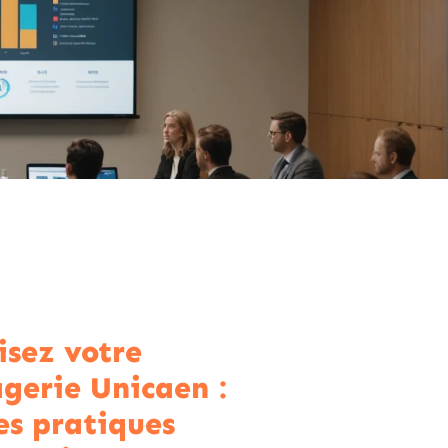
isez votre
gerie Unicaen :
es pratiques