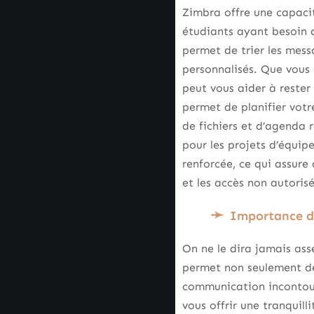
Zimbra offre une capacit
étudiants ayant besoin 
permet de trier les mess
personnalisés. Que vous
peut vous aider à rester 
permet de planifier votr
de fichiers et d’agenda r
pour les projets d’équip
renforcée, ce qui assure
et les accès non autorisé
Importance de
On ne le dira jamais asse
permet non seulement de 
communication incontour
vous offrir une tranquill