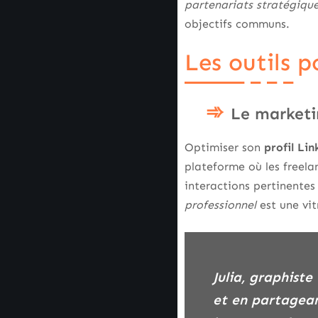
partenariats stratégiqu
objectifs communs.
Les outils p
Le marketi
Optimiser son
profil Li
plateforme où les freel
interactions pertinentes
professionnel
est une vit
Julia, graphiste freelance, a transformé sa carrière en optimisant son profil LinkedIn
et en partageant