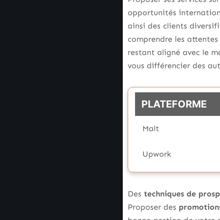
opportunités internation
ainsi des clients diversif
comprendre les attentes 
restant aligné avec le m
vous différencier des aut
PLATEFORME
Malt
Upwork
Des
techniques de prosp
Proposer des
promotions