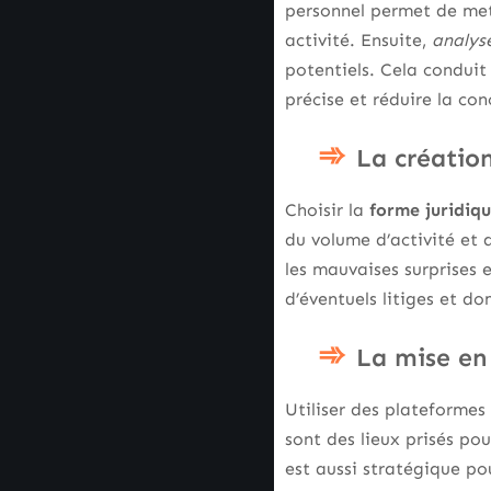
personnel permet de mett
activité. Ensuite,
analys
potentiels. Cela conduit
précise et réduire la con
La création
Choisir la
forme juridiq
du volume d’activité et 
les mauvaises surprises 
d’éventuels litiges et d
La mise en
Utiliser des plateformes
sont des lieux prisés po
est aussi stratégique po