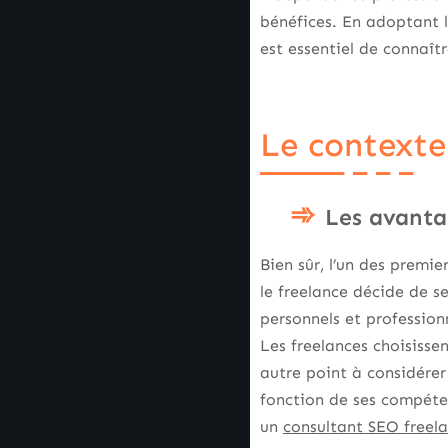
bénéfices. En adoptant le
est essentiel de connaîtr
Le contexte
Les avanta
Bien sûr, l’un des premie
le freelance décide de s
personnels et professio
Les freelances choisissen
autre point à considérer
fonction de ses compéten
un
consultant SEO freel