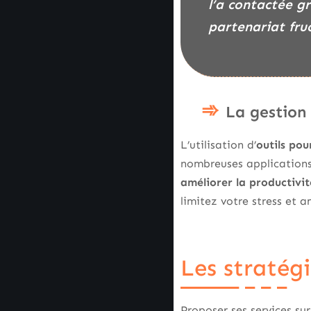
l’a contactée g
partenariat fru
La gestion 
L’utilisation d’
outils pou
nombreuses applications
améliorer la productivi
limitez votre stress et a
Les stratégi
Proposer ses services s