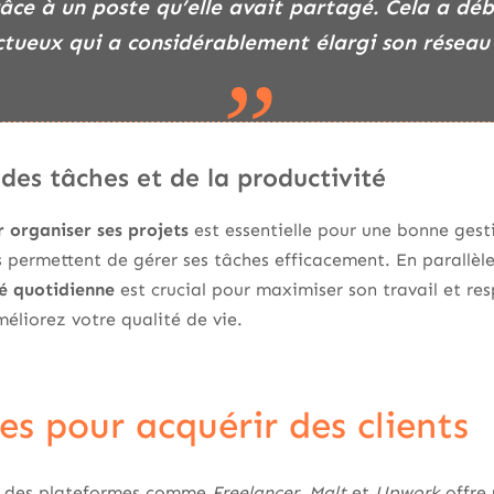
râce à un poste qu’elle avait partagé. Cela a dé
ctueux qui a considérablement élargi son réseau 
des tâches et de la productivité
r organiser ses projets
est essentielle pour une bonne ges
 permettent de gérer ses tâches efficacement. En parallèl
té quotidienne
est crucial pour maximiser son travail et resp
méliorez votre qualité de vie.
es pour acquérir des clients
ur des plateformes comme
Freelancer, Malt
et
Upwork
offre 