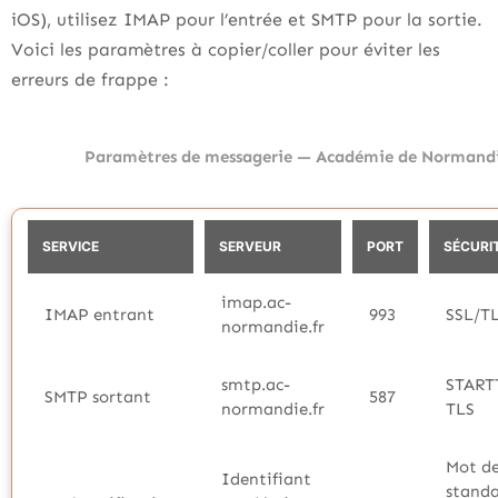
iOS), utilisez IMAP pour l’entrée et SMTP pour la sortie.
Voici les paramètres à copier/coller pour éviter les
erreurs de frappe :
Paramètres de messagerie — Académie de Normand
SERVICE
SERVEUR
PORT
SÉCURI
imap.ac-
IMAP entrant
993
SSL/T
normandie.fr
smtp.ac-
START
SMTP sortant
587
normandie.fr
TLS
Mot de
Identifiant
standa