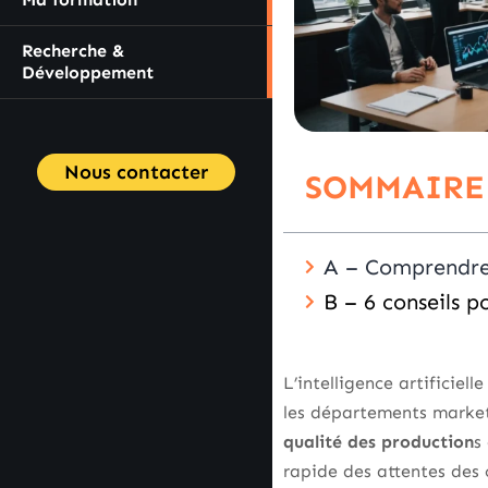
Recherche &
Développement
Nous contacter
SOMMAIRE
A – Comprendre 
B – 6 conseils 
L’intelligence artificiel
les départements market
qualité des production
s
rapide des attentes des