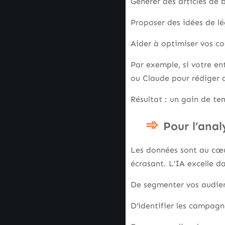
Générer des articles de 
Proposer des idées de lé
Aider à optimiser vos co
Par exemple, si votre en
ou Claude pour rédiger d
Résultat : un gain de te
Pour l’ana
Les données sont au cœu
écrasant. L’IA excelle da
De segmenter vos audien
D’identifier les campagn