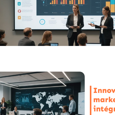
Innov
marke
intég