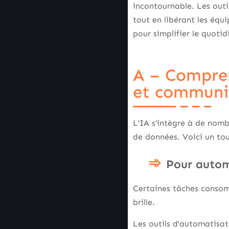
incontournable. Les outi
tout en libérant les équ
pour simplifier le quotid
A – Compren
et communi
L’IA s’intègre à de nom
de données. Voici un tou
Pour automa
Certaines tâches consom
brille.
Les outils d’automatisa