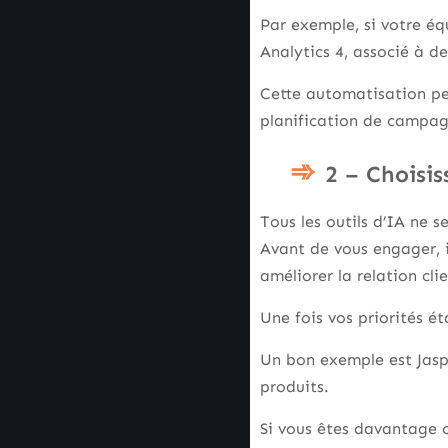
Par exemple, si votre é
Analytics 4, associé à de
Cette automatisation pe
planification de campag
2 – Choisis
Tous les outils d’IA ne s
Avant de vous engager, i
améliorer la relation cl
Une fois vos priorités ét
Un bon exemple est Jaspe
produits.
Si vous êtes davantage o