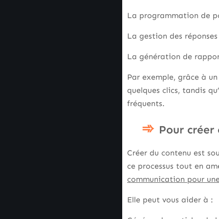
La programmation de pos
La gestion des réponses
La génération de rappor
Par exemple, grâce à un 
quelques clics, tandis q
fréquents.
Pour créer
Créer du contenu est sou
ce processus tout en amé
communication pour une
Elle peut vous aider à :