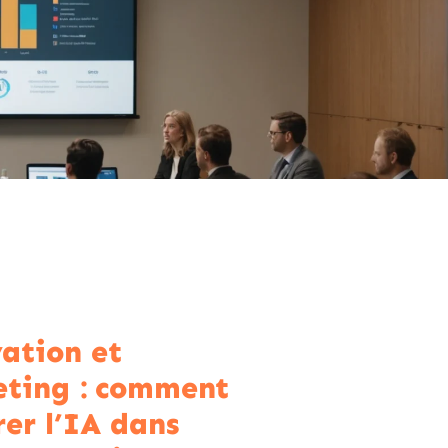
ation et
ting : comment
rer l’IA dans