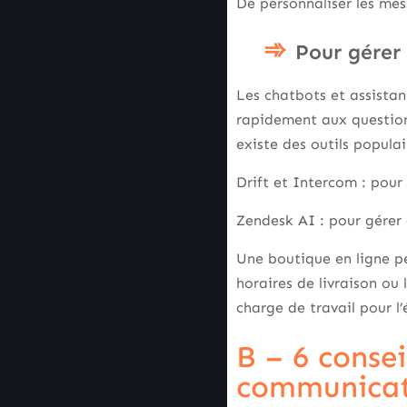
De personnaliser les mes
Pour gérer 
Les chatbots et assistan
rapidement aux question
existe des outils popula
Drift et Intercom : pour
Zendesk AI : pour gérer
Une boutique en ligne peu
horaires de livraison ou 
charge de travail pour l
B – 6 consei
communicat