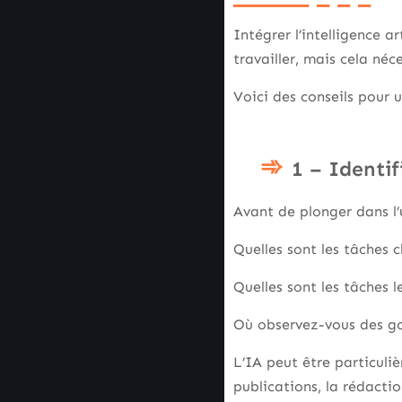
Intégrer l’intelligence 
travailler, mais cela néc
Voici des conseils pour 
1 – Identif
Avant de plonger dans l’
Quelles sont les tâches 
Quelles sont les tâches l
Où observez-vous des go
L’IA peut être particuli
publications, la rédacti