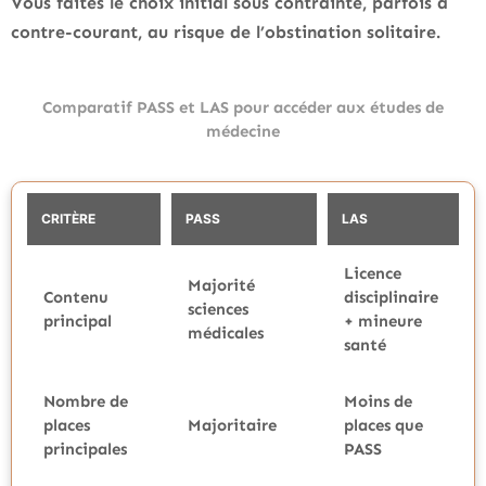
Vous faites le choix initial sous contrainte, parfois à
contre-courant, au risque de l’obstination solitaire
.
Comparatif PASS et LAS pour accéder aux études de
médecine
CRITÈRE
PASS
LAS
Licence
Majorité
Contenu
disciplinaire
sciences
principal
+ mineure
médicales
santé
Nombre de
Moins de
places
Majoritaire
places que
principales
PASS