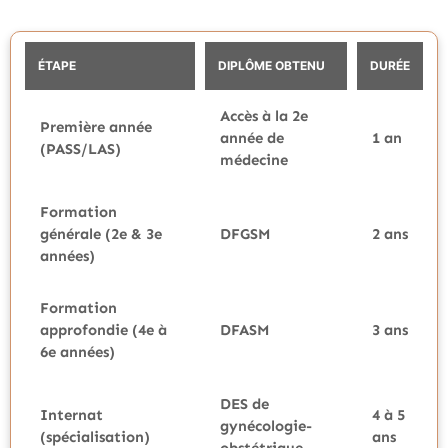
ÉTAPE
DIPLÔME OBTENU
DURÉE
Accès à la 2e
Première année
année de
1 an
(PASS/LAS)
médecine
Formation
générale (2e & 3e
DFGSM
2 ans
années)
Formation
approfondie (4e à
DFASM
3 ans
6e années)
DES de
Internat
4 à 5
gynécologie-
(spécialisation)
ans
obstétrique