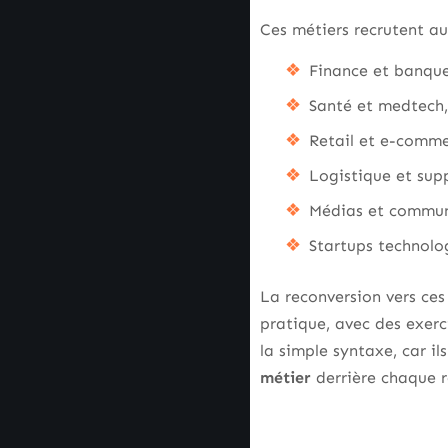
Ces métiers recrutent aus
Finance et banque
Santé et medtech,
Retail et e-comme
Logistique et supp
Médias et commun
Startups technolo
La reconversion vers ces 
pratique, avec des exerc
la simple syntaxe, car i
métier
derrière chaque 