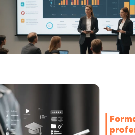
Form
profes