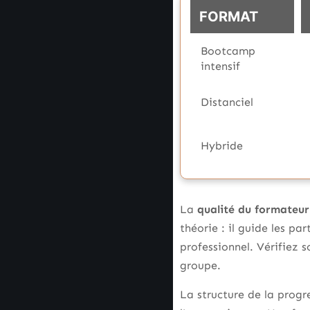
FORMAT
Bootcamp
intensif
Distanciel
Hybride
La
qualité du formateur
théorie : il guide les pa
professionnel. Vérifiez 
groupe.
La structure de la prog