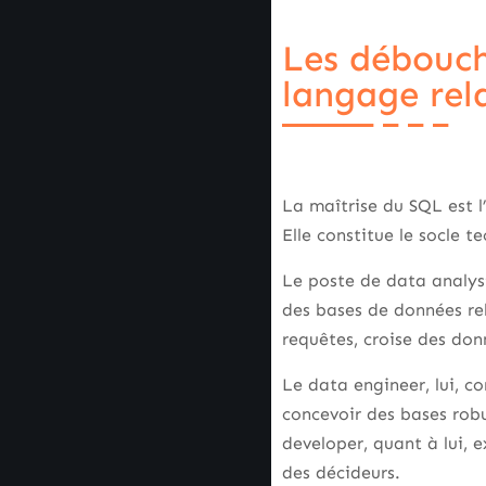
Les débouch
langage rel
La maîtrise du SQL est l
Elle constitue le socle 
Le poste de data analyst
des bases de données rela
requêtes, croise des don
Le data engineer, lui, c
concevoir des bases robu
developer, quant à lui, 
des décideurs.