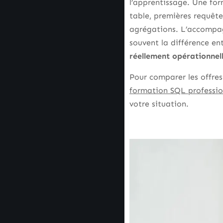
l’apprentissage. Une for
table, premières requête
agrégations. L’accompagn
souvent la différence en
réellement opérationnel
Pour comparer les offres
formation SQL professio
votre situation.