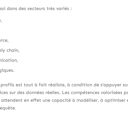
si dans des secteurs très variés :
,
rce,
ly chain,
ication,
giques.
profils est tout à fait réaliste, à condition de s’appuyer s
ices sur des données réelles. Les compétences valorisées pa
ls attendent en effet une capacité à modéliser, à optimiser
requête.