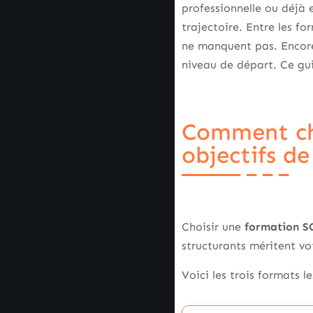
professionnelle ou déjà
trajectoire. Entre les fo
ne manquent pas. Encore 
niveau de départ. Ce gui
Comment ch
objectifs de
Choisir une
formation SQ
structurants méritent vo
Voici les trois formats l