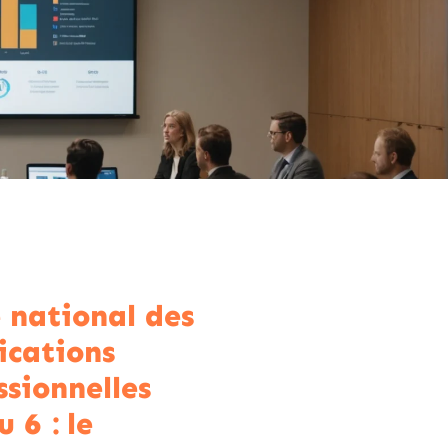
 national des
fications
ssionnelles
 6 : le