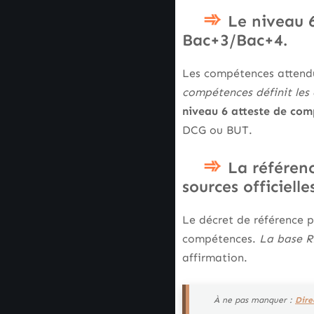
Le niveau 
Bac+3/Bac+4.
Les compétences attendu
compétences définit les c
niveau 6 atteste de com
DCG ou BUT.
La référenc
sources officielles
Le décret de référence pr
compétences.
La base RN
affirmation.
À ne pas manquer :
Dire