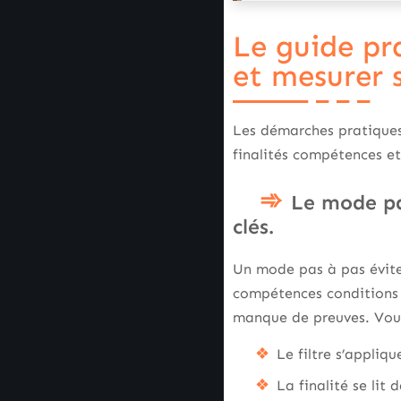
Le guide pr
et mesurer 
Les démarches pratiques
finalités compétences e
Le mode pa
clés.
Un mode pas à pas évite 
compétences conditions a
manque de preuves. Vous 
Le filtre s’appliq
La finalité se lit 