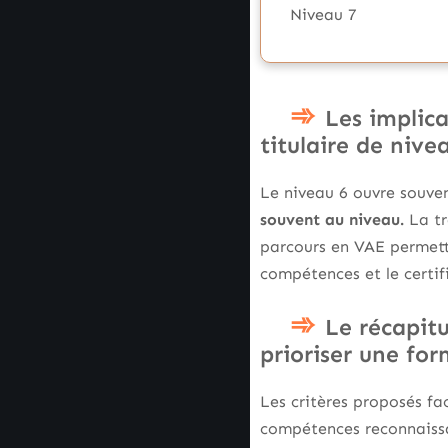
Niveau 7
Les implica
titulaire de nive
Le niveau 6 ouvre souven
souvent au niveau.
La tr
parcours en VAE permette
compétences et le certif
Le récapitu
prioriser une for
Les critères proposés fa
compétences reconnaiss