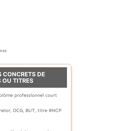
ômes
S CONCRETS DE
 OU TITRES
plôme professionnel court
helor, DCG, BUT, titre RNCP