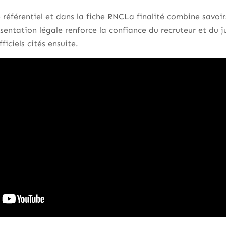
le référentiel et dans la fiche RNCLa finalité combine savoi
sentation légale renforce la confiance du recruteur et du 
ficiels cités ensuite.