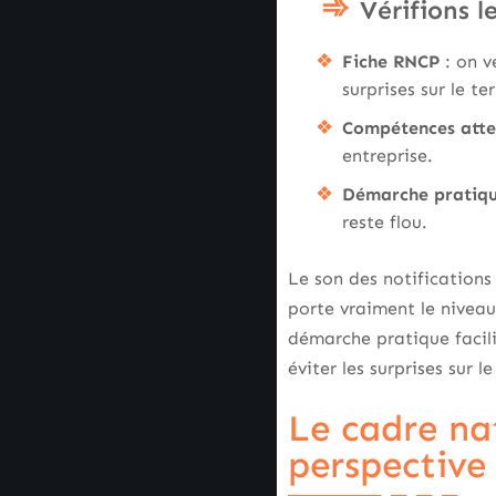
Vérifions l
Fiche RNCP
: on v
surprises sur le te
Compétences att
entreprise.
Démarche pratiq
reste flou.
Le son des notifications
porte vraiment le niveau
démarche pratique facili
éviter les surprises sur le
Le cadre na
perspective 