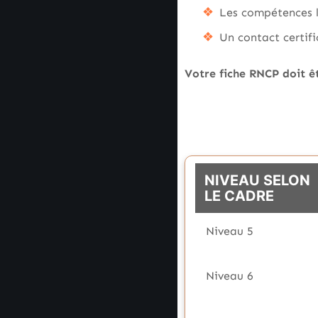
Les compétences l
Un contact certif
Votre fiche RNCP doit ê
NIVEAU SELON
LE CADRE
Niveau 5
Niveau 6