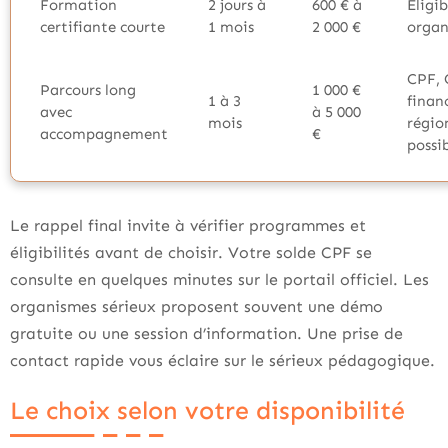
Formation
2 jours à
600 € à
Éligib
certifiante courte
1 mois
2 000 €
organ
CPF,
Parcours long
1 000 €
1 à 3
finan
avec
à 5 000
mois
régio
accompagnement
€
possi
Le rappel final invite à vérifier programmes et
éligibilités avant de choisir. Votre solde CPF se
consulte en quelques minutes sur le portail officiel. Les
organismes sérieux proposent souvent une démo
gratuite ou une session d’information. Une prise de
contact rapide vous éclaire sur le sérieux pédagogique.
Le choix selon votre disponibilité