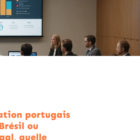
tion portugais
Brésil ou
gal, quelle