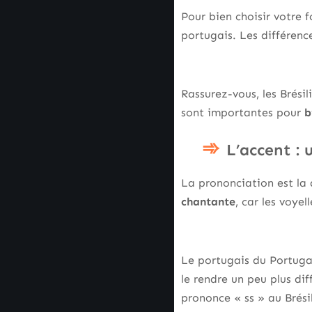
Pour bien choisir votre 
portugais. Les différenc
Rassurez-vous, les Brési
sont importantes pour
b
L’accent : 
La prononciation est la 
chantante
, car les voye
Le portugais du Portugal,
le rendre un peu plus dif
prononce « ss » au Brés