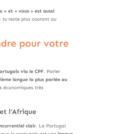
tu » et « vous » est aussi
e
tu
reste plus courant au
ndre pour votre
ortugais via le CPF
. Parler
xième langue la plus parlée au
hés économiques très
et l’Afrique
currentiel clair
. Le Portugal
 que le portugais est une
langue