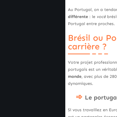
Au Portugal, on a tendan
différente
: le
você
brési
Portugal entre proches.
Brésil ou P
carrière ?
Votre projet professionn
portugais est un véritab
monde
, avec plus de 28
dynamiques.
Le portugai
Si vous travaillez en Eu
est un partenaire économ