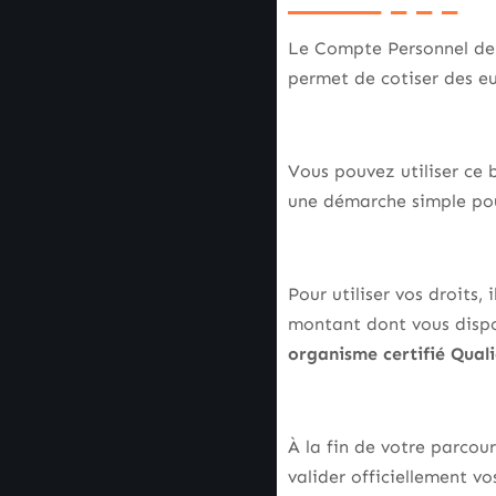
Le Compte Personnel de
permet de cotiser des eu
Vous pouvez utiliser ce 
une démarche simple p
Pour utiliser vos droits,
montant dont vous dispos
organisme certifié Qual
À la fin de votre parcou
valider officiellement v