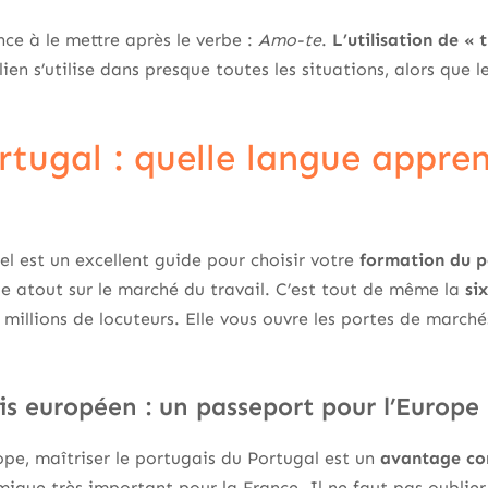
ce à le mettre après le verbe :
Amo-te
.
L’utilisation de « 
lien s’utilise dans presque toutes les situations, alors que l
ortugal : quelle langue appre
el est un excellent guide pour choisir votre
formation du p
le atout sur le marché du travail. C’est tout de même la
si
0 millions de locuteurs. Elle vous ouvre les portes de marc
s européen : un passeport pour l’Europe 
rope, maîtriser le portugais du Portugal est un
avantage con
ique très important pour la France. Il ne faut pas oublier