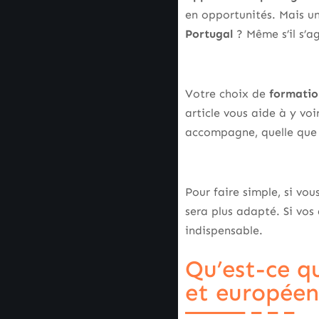
en opportunités. Mais un
Portugal
? Même s’il s’a
Votre choix de
formatio
article vous aide à y voi
accompagne, quelle que 
Pour faire simple, si vo
sera plus adapté. Si vos 
indispensable.
Qu’est-ce qu
et européen