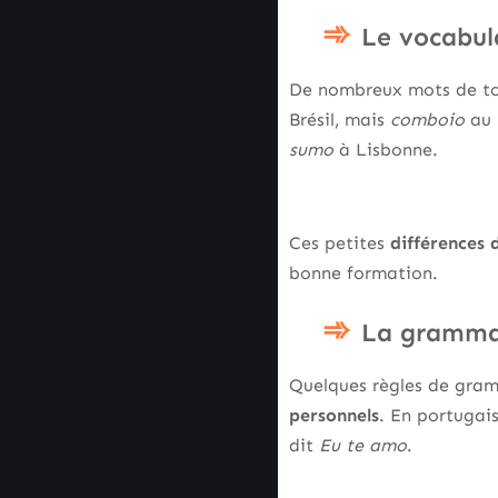
Le vocabul
De nombreux mots de to
Brésil, mais
comboio
au 
sumo
à Lisbonne.
Ces petites
différences 
bonne formation.
La grammai
Quelques règles de gram
personnels
. En portugai
dit
Eu te amo
.