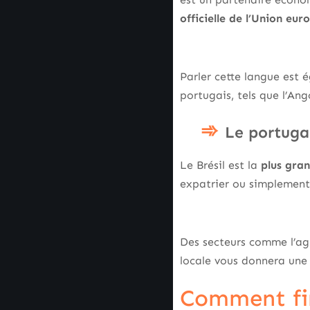
officielle de l’Union eu
Parler cette langue est é
portugais, tels que l’A
Le portugai
Le Brésil est la
plus gra
expatrier ou simplement y
Des secteurs comme l’agr
locale vous donnera un
Comment fin