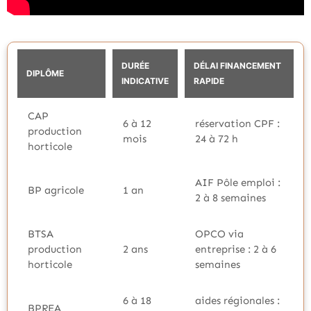
DURÉE
DÉLAI FINANCEMENT
DIPLÔME
INDICATIVE
RAPIDE
CAP
6 à 12
réservation CPF :
production
mois
24 à 72 h
horticole
AIF Pôle emploi :
BP agricole
1 an
2 à 8 semaines
BTSA
OPCO via
production
2 ans
entreprise : 2 à 6
horticole
semaines
6 à 18
aides régionales :
BPREA