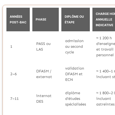
CHARGE HO
ANNÉES
DIPLÔME OU
PHASE
ANNUELLE
POST‑BAC
ÉTAPE
INDICATIVE
≈ 1 200 h
admission
PASS ou
d’enseign
1
au second
LAS
et travail
cycle
personnel
validation
DFASM /
≈ 1 400–1 
2–6
DFASM et
externat
incluant s
ECN
diplôme
≈ 1 800–2 
internat
7–11
d’études
incluant
DES
spécialisées
astreintes