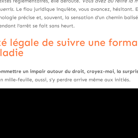
textes réglementaires, elle déroute.
Vous avez dû relire la m
erris.
Le flou juridique inquiète, vous avancez, hésitant. E
logie précise et, souvent, la sensation d’un chemin balisé d
endant l’arrêt se fait sans heurt.
ité légale de suivre une form
ladie
ommettre un impair autour du droit, croyez-moi, la surpris
n mille-feuille, aussi, s’y perdre arrive même aux initiés.