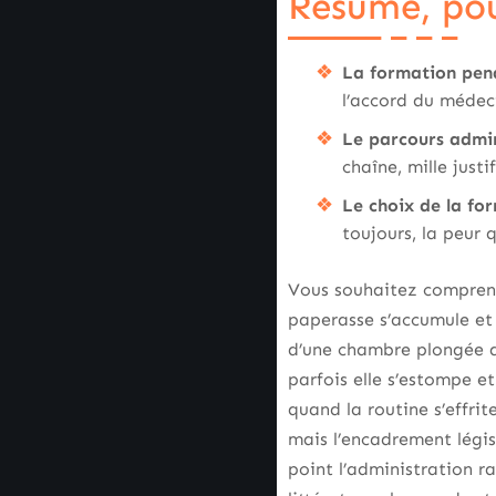
Résumé, pour
La formation pend
l’accord du médeci
Le parcours admi
chaîne, mille just
Le choix de la fo
toujours, la peur 
Vous souhaitez comprendr
paperasse s’accumule et q
d’une chambre plongée da
parfois elle s’estompe et
quand la routine s’effrite
mais l’encadrement légis
point l’administration r