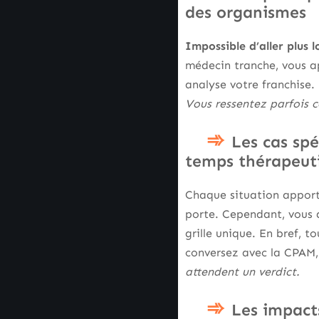
des organismes
Impossible d’aller plus 
médecin tranche, vous a
analyse votre franchise.
Vous ressentez parfois c
Les cas spé
temps thérapeut
Chaque situation apporte
porte. Cependant, vous 
grille unique. En bref, 
conversez avec la CPAM,
attendent un verdict.
Les impacts