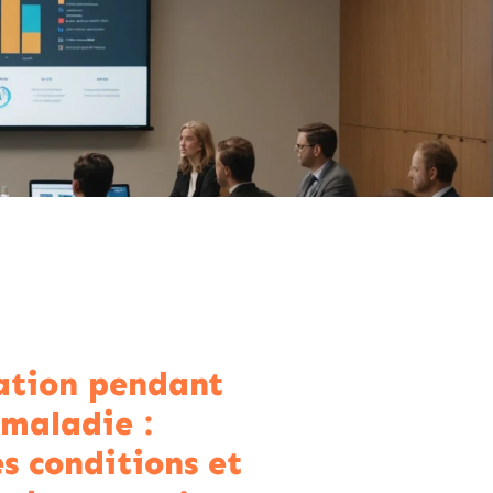
tion pendant
 maladie :
es conditions et