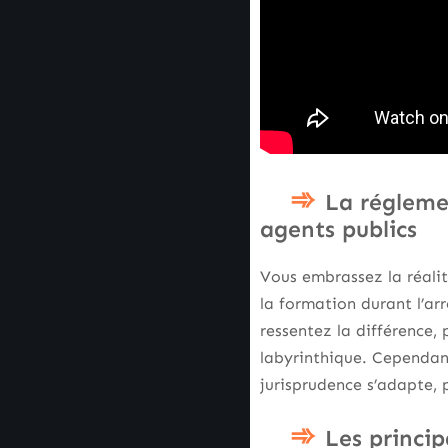
La réglemen
agents publics
Vous embrassez la réalit
la formation durant l’ar
ressentez la différence, 
labyrinthique. Cependant,
jurisprudence s’adapte, 
Les princip