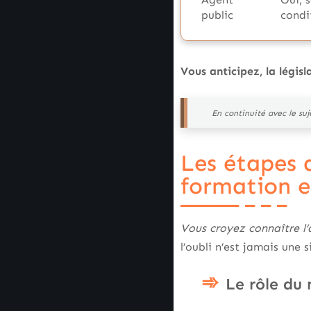
public
condi
Vous anticipez, la légis
En continuité avec le suj
Les étapes a
formation e
Vous croyez connaître l’
l’oubli n’est jamais une 
Le rôle du