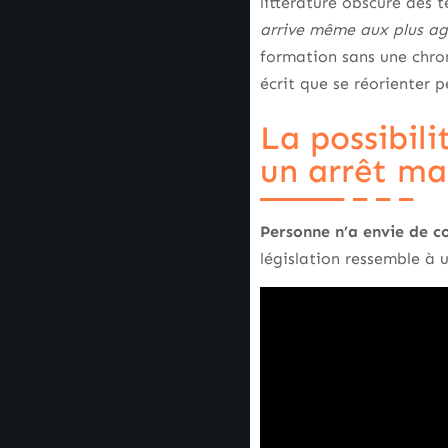
littérature obscure des 
arrive même aux plus agu
formation sans une chrono
écrit que se réorienter p
La possibil
un arrêt ma
Personne n’a envie de c
législation ressemble à u