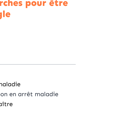
ches pour être
gle
maladie
ion en arrêt maladie
aître