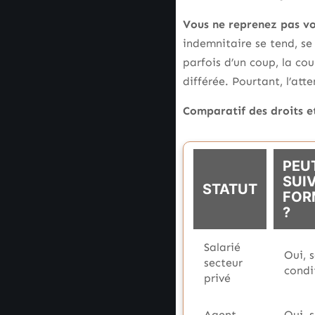
Vous ne reprenez pas vo
indemnitaire se tend, s
parfois d’un coup, la cou
différée. Pourtant, l’att
Comparatif des droits et
PEU
SUI
STATUT
FOR
?
Salarié
Oui, 
secteur
condi
privé
Agent
Oui, 