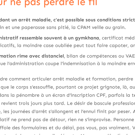
 ne pas perdre le fil
ant un arrêt maladie, c’est possible sous conditions stric
n et une paperasse sans pitié, la CPAM veille au grain.
nistratif ressemble souvent à un gymkhana
, certificat méd
ificatifs, la moindre case oubliée peut tout faire capoter,
rmation rime avec distanciel
, bilan de compétences ou VAE,
que l’administration coupe l’indemnisation à la moindre err
e comment articuler arrêt maladie et formation, perdre le
ue le corps s’essouffle, pourtant ce projet grignote, là, au
ns la pénombre à un écran d’inscription CPF, parfois la t
 revient trois jours plus tard. Le désir de bascule professi
, les journées d’arrêt s’allongent et l’ennui finit par peser. A
latif ne prend pas de détour, rien ne s’improvise. Personne
affole des formulaires et du délai, pas vous, pas vraiment. 