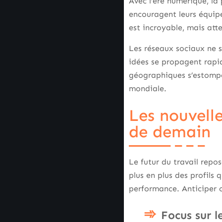
Avec l’ère numérique, la 
encouragent leurs équip
est incroyable, mais att
Les réseaux sociaux ne s
idées se propagent rapid
géographiques s’estompen
mondiale.
Les nouvelle
de demain
Le futur du travail rep
plus en plus des profils
performance. Anticiper c
Focus sur 