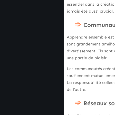
essentiel dans la créati
jamais été aussi crucial.
Communauté
Apprendre ensemble est b
sont grandement amélior
divertissement. Ils son
une partie de plaisir.
Les communautés créent 
soutiennent mutuellement
La responsabilité collec
de l’autre.
Réseaux so