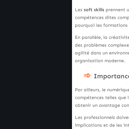
Les
soft skills
prennent u
compétences dites compo
pourquoi les formations 
En parallèle, la créativ
des problèmes complexes
agilité dans un environ
organisation moderne.
Importanc
Par ailleurs, le numériq
compétences telles que 
obtenir un avantage com
Les professionnels doive
implications et de les i