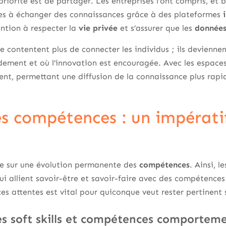
priorité est de partager. Les entreprises l’ont compris, et 
es à échanger des connaissances grâce à des plateformes
ention à respecter la
vie privée
et s’assurer que les
données
e contentent plus de connecter les individus ; ils deviennen
ement et où l’innovation est encouragée. Avec les espaces
t, permettant une diffusion de la connaissance plus rapide 
s compétences : un impératif
ose sur une évolution permanente des
compétences
. Ainsi, 
 qui allient savoir-être et savoir-faire avec des compétenc
es attentes est vital pour quiconque veut rester pertinent 
les soft skills et compétences comportem