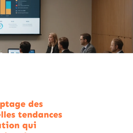
ptage des
lles tendances
tion qui