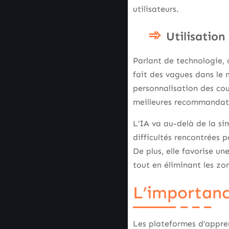
utilisateurs.
Utilisation
Parlant de technologie,
fait des vagues dans le 
personnalisation des cou
meilleures recommandati
L’IA va au-delà de la si
difficultés rencontrées 
De plus, elle favorise un
tout en éliminant les zon
L’importanc
Les plateformes d’appren