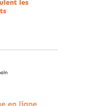
ulent les
ts
main
e en ligne