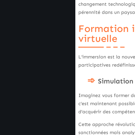
changement technologique
pérennité dans un pays
Formation im
virtuelle
L’immersion est la nouvel
participatives redéfinis
Simulation
Imaginez vous former da
c’est maintenant possib
d’acquérir des compétenc
Cette approche révolutio
sanctionnées mais analys