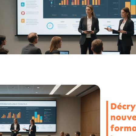
Décry
nouve
forma