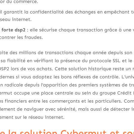
sor du commerce.
il garantit la confidentialité des échanges en empêchant 
éseau internet.
n forte dsp2
: elle sécurise chaque transaction grâce à une
ontrer les fraudes.
ite des millions de transactions chaque année depuis son 
 sa fiabilité en vérifiant la présence du protocole SSL et 
DSP2 lors de vos achats. Cette solution historique reste un 
ernes si vous adoptez les bons réflexes de contrôle. L’uni
 radicale depuis l’apparition des premiers systèmes de tr
ermut occupe une place centrale au sein du groupe Crédit M
s financiers entre les commerçants et les particuliers. C
ement de naviguer avec sérénité, mais aussi de détecter insta
ement sur le réseau internet.
e la solution Cybermut et so