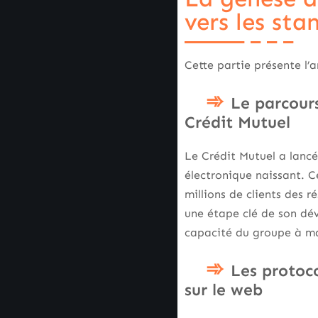
vers les sta
Cette partie présente l
Le parcour
Crédit Mutuel
Le Crédit Mutuel a lanc
électronique naissant. 
millions de clients des
une étape clé de son dév
capacité du groupe à ma
Les protoc
sur le web