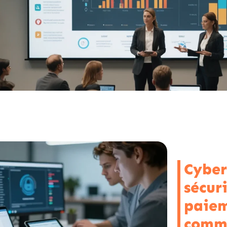
Cyber
sécur
paiem
comme