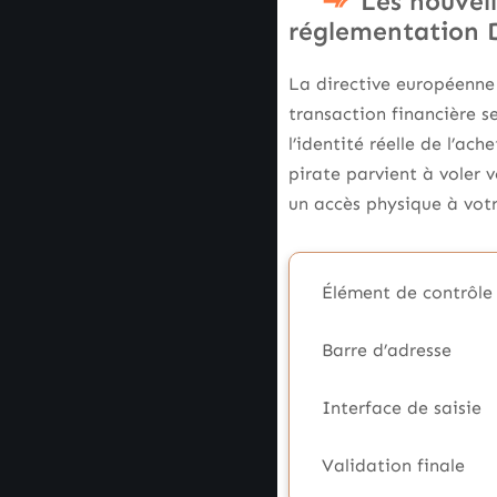
Les nouvell
réglementation 
La directive européenne
transaction financière se
l’identité réelle de l’a
pirate parvient à voler 
un accès physique à vot
Élément de contrôle
Barre d’adresse
Interface de saisie
Validation finale