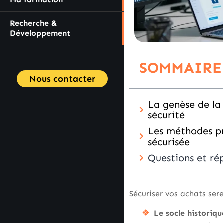
Recherche &
Développement
SOMMAIRE
Nous contacter
La genèse de la 
sécurité
Les méthodes pr
sécurisée
Questions et ré
Sécuriser vos achats se
Le socle historiqu