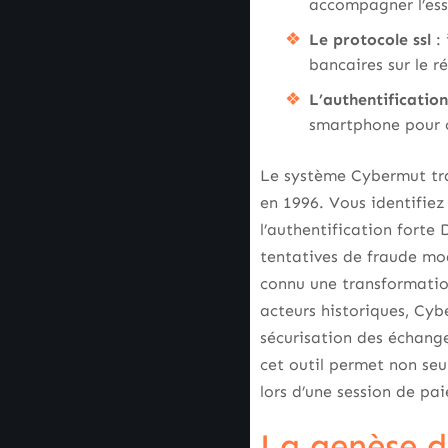
accompagner l’es
Le protocole ssl
: 
bancaires sur le r
L’authentificatio
smartphone pour c
Le système Cybermut tra
en 1996. Vous identifiez
l’authentification forte 
tentatives de fraude mod
connu une transformation
acteurs historiques, Cyb
sécurisation des échange
cet outil permet non seul
lors d’une session de pai
La genèse d