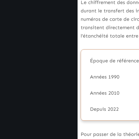
Le chiffrement des donné
durant le transfert des 
numéros de carte de circ
transitent directement d
l’étanchéité totale entr
Époque de référence
Années 1990
Années 2010
Depuis 2022
Pour passer de la théori