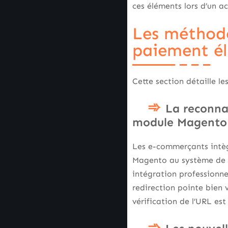
ces éléments lors d’un a
Les méthode
paiement él
Cette section détaille le
La reconnai
module Magento
Les e-commerçants intèg
Magento au système de l
intégration professionnel
redirection pointe bien v
vérification de l’URL es