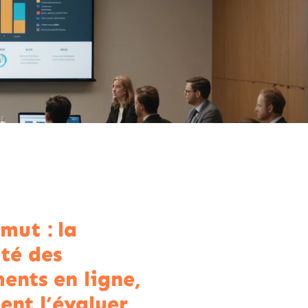
mut : la
ité des
ents en ligne,
nt l’évaluer