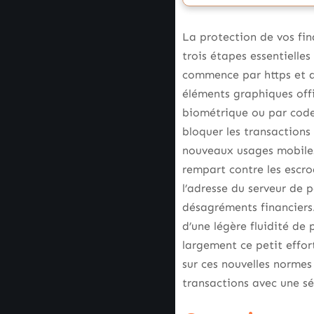
La protection de vos fin
trois étapes essentielle
commence par https et a
éléments graphiques offi
biométrique ou par code
bloquer les transaction
nouveaux usages mobiles 
rempart contre les escro
l’adresse du serveur de
désagréments financiers.
d’une légère fluidité de 
largement ce petit effo
sur ces nouvelles normes
transactions avec une sé