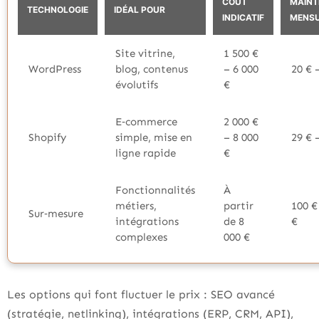
COÛT
MAINT
TECHNOLOGIE
IDÉAL POUR
INDICATIF
MENSU
Site vitrine,
1 500 €
WordPress
blog, contenus
– 6 000
20 € 
évolutifs
€
E‑commerce
2 000 €
Shopify
simple, mise en
– 8 000
29 € 
ligne rapide
€
Fonctionnalités
À
métiers,
partir
100 €
Sur‑mesure
intégrations
de 8
€
complexes
000 €
Les options qui font fluctuer le prix : SEO avancé
(stratégie, netlinking), intégrations (ERP, CRM, API),