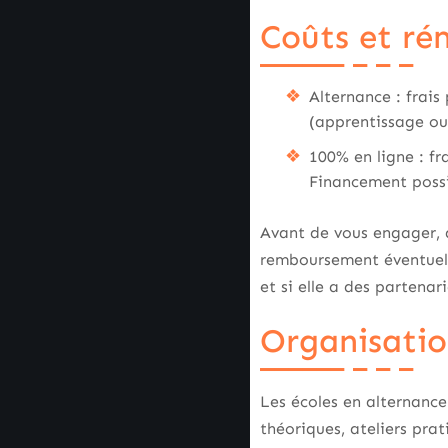
Coûts et ré
Alternance : frais
(apprentissage ou
100% en ligne : fr
Financement possib
Avant de vous engager, 
remboursement éventuel. S
et si elle a des partenar
Organisatio
Les écoles en alternanc
théoriques, ateliers pra