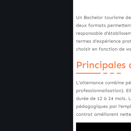
Un Bachelor tourisme de
deux formats permettent
responsable d’établissem
termes d’expérience prat
choisir en fonction de vo
Principales 
L’alternance combine pé
professionnalisation). E
durée de 12 à 24 mois. L
pédagogiques par l’emplo
contrat améliorent nette