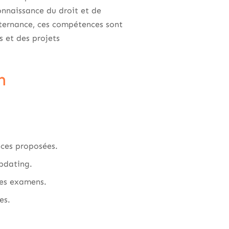
connaissance du droit et de
lternance, ces compétences sont
s et des projets
n
ances proposées.
obdating.
des examens.
es.