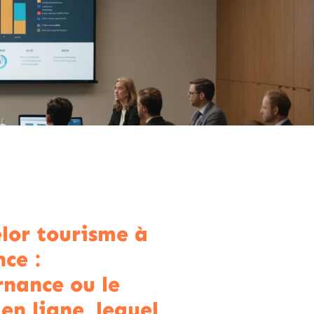
lor tourisme à
ce :
ernance ou le
en ligne, lequel