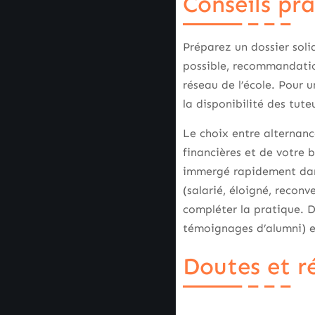
Conseils pr
Préparez un dossier solid
possible, recommandation
réseau de l’école. Pour u
la disponibilité des tute
Le choix entre alternanc
financières et de votre 
immergé rapidement dans 
(salarié, éloigné, recon
compléter la pratique. Da
témoignages d’alumni) 
Doutes et r