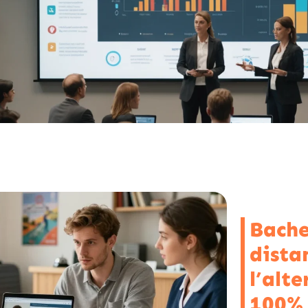
Bache
distan
l’alt
100% 