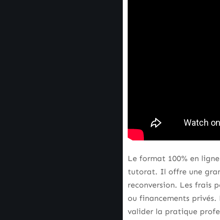
Le format 100% en ligne 
tutorat. Il offre une gr
reconversion. Les frais 
ou financements privés. 
valider la pratique profe