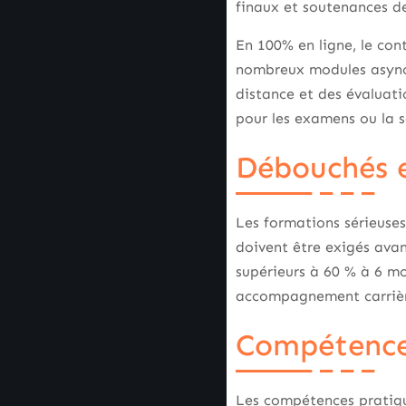
finaux et soutenances de
En 100% en ligne, le con
nombreux modules asynch
distance et des évaluati
pour les examens ou la s
Débouchés e
Les formations sérieuses
doivent être exigés avan
supérieurs à 60 % à 6 moi
accompagnement carrièr
Compétence
Les compétences pratique