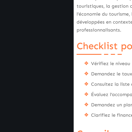
touristiques, la gestion
l’économie du tourisme, 
développées en contexte 
professionnalisants.
Checklist p
Vérifiez le niveau
Demandez le taux 
Consultez la liste
Évaluez l’accompa
Demandez un plann
Clarifiez le finan