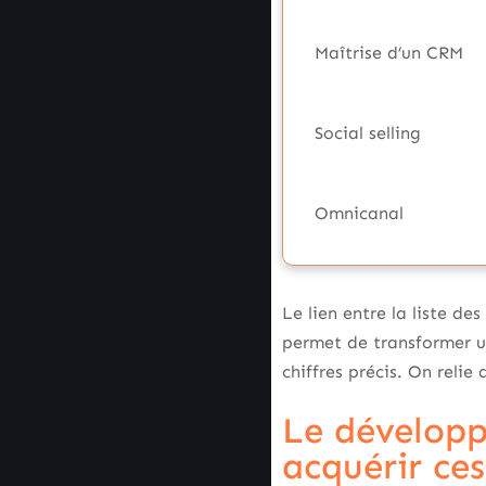
Maîtrise d’un CRM
Social selling
Omnicanal
Le lien entre la liste d
permet de transformer un
chiffres précis. On reli
Le développ
acquérir ce