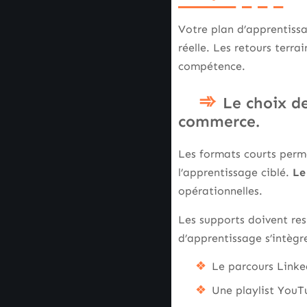
Votre plan d’apprentissa
réelle. Les retours terra
compétence.
Le choix de
commerce.
Les formats courts perm
l’apprentissage ciblé.
Le
opérationnelles.
Les supports doivent res
d’apprentissage s’intèg
Le parcours Linke
Une playlist YouTu