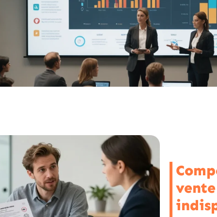
Compé
vente 
indis