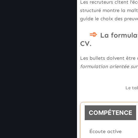
Les recruteurs citent l’
structuré montre la maît
guide le choix des preuve
La formula
CV.
Les bullets doivent être
formulation orientée sur 
Le ta
COMPÉTENCE
Écoute active