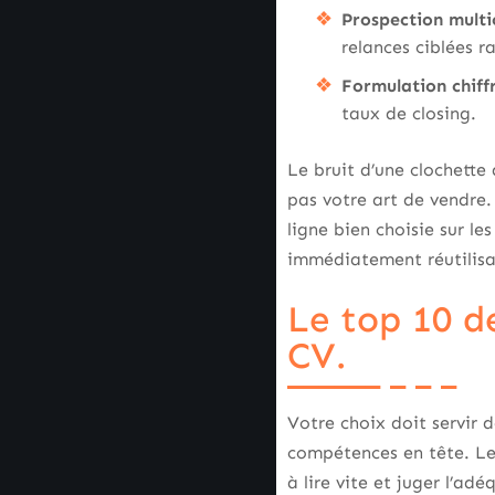
Prospection multi
relances ciblées 
Formulation chiff
taux de closing.
Le bruit d’une clochett
pas votre art de vendre
ligne bien choisie sur l
immédiatement réutilisa
Le top 10 d
CV.
Votre choix doit servir d
compétences en tête. Les 
à lire vite et juger l’adé