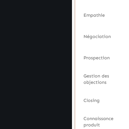
Empathie
Négociation
Prospection
Gestion des
objections
Closing
Connaissance
produit