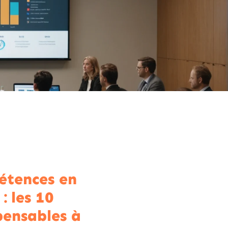
tences en
: les 10
pensables à