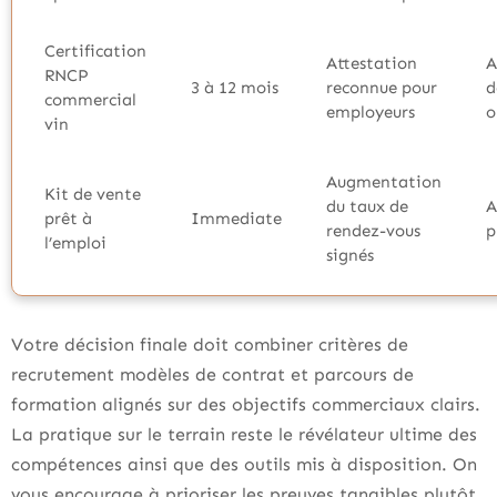
Certification
Attestation
A
RNCP
3 à 12 mois
reconnue pour
d
commercial
employeurs
o
vin
Augmentation
Kit de vente
du taux de
A
prêt à
Immediate
rendez-vous
p
l’emploi
signés
Votre décision finale doit combiner critères de
recrutement modèles de contrat et parcours de
formation alignés sur des objectifs commerciaux clairs.
La pratique sur le terrain reste le révélateur ultime des
compétences ainsi que des outils mis à disposition. On
vous encourage à prioriser les preuves tangibles plutôt