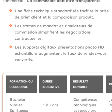
commercial.
La commission doit être transparente.
Une fiche technique standardisée facilite la prise
de brief client et la comparaison produit.
Les trames de mandat et simulateurs de
commission simplifient les négociations
contractuelles.
Les supports digitaux présentations photo HD
échantillons augmentent le taux de rendez‑vous
convertis.
FORMATION OU
DURÉE
RÉSULTAT
P
RESSOURCE
INDICATIVE
CONCRET
Bachelor
Compétences
J
Vins et
1 à 3 ans
œnologiques
d
Spiritueux
et réseau pro
r