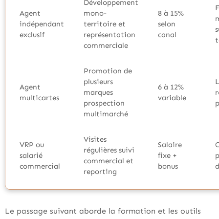
Développement
F
Agent
mono-
8 à 15%
indépendant
territoire et
selon
s
exclusif
représentation
canal
t
commerciale
Promotion de
plusieurs
Agent
6 à 12%
marques
r
multicartes
variable
prospection
p
multimarché
Visites
VRP ou
Salaire
C
régulières suivi
salarié
fixe +
p
commercial et
commercial
bonus
d
reporting
Le passage suivant aborde la formation et les outils