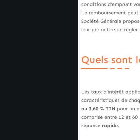
conditions d’emprunt var
Le remboursement peut ê
Société Générale propos
leur permettre de régler 
Quels sont l
Les taux d’intérêt appli
caractéristiques de cha
ou 3,60 % TIN
pour un 
comprise entre 12 et 60
réponse rapide.