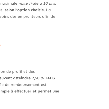
e maximale
reste fixée à 10 ans
.
es,
selon l’option choisie.
La
soins des emprunteurs afin de
?
on du profil et des
euvent atteindre 2,50 % TAEG
rée de remboursement est
simple à effectuer et permet une