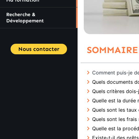
Recherche &
Développement
SOMMAIRE
Nous contacter
Comment puis-je de
Quels documents do
Quels critères dois-
Quelle est la durée
Quels sont les taux 
Quels sont les frai
Quelle est la procé
Existe-t-il des prêt