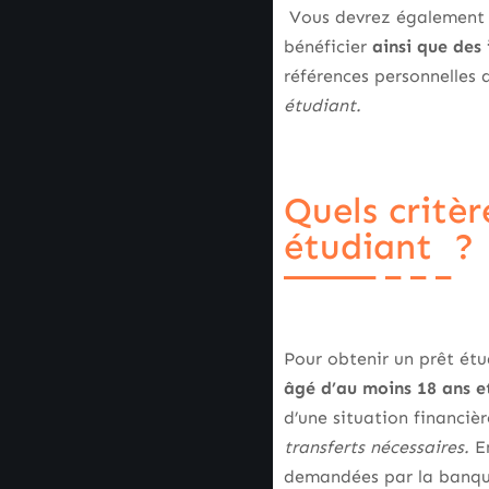
Vous devrez également f
bénéficier
ainsi que des 
références personnelles 
étudiant.
Quels critèr
étudiant ?
Pour obtenir un prêt étu
âgé d’au moins 18 ans et
d’une situation financi
transferts nécessaires.
En
demandées par la banq