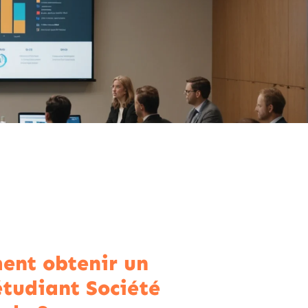
nt obtenir un
étudiant Société