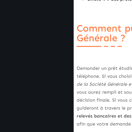
Comment pui
Générale ?
Demander un prêt étudia
téléphone. Si vous chois
de la Société Générale e
vous aurez rempli et so
décision finale. Si vous 
guideront à travers le p
relevés bancaires et de
afin que votre demande 