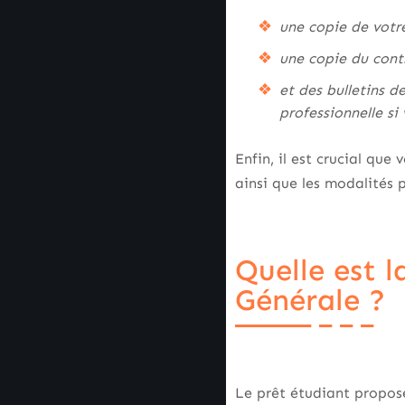
une copie de votre
une copie du cont
et des bulletins de
professionnelle si
Enfin, il est crucial que
ainsi que les modalités
Quelle est 
Générale ?
Le prêt étudiant propos