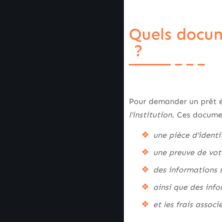
Quels docum
?
Pour demander un prêt é
l’institution
. Ces docum
une pièce d’identi
une preuve de vot
des informations s
ainsi que des inf
et les frais associ