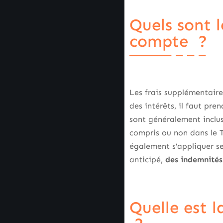
Quels sont 
compte ?
Les frais supplémentaire
des intérêts, il faut pre
sont généralement inclu
compris ou non dans le 
également s’appliquer s
anticipé,
des indemnités
Quelle est 