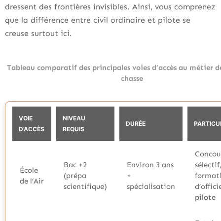
dressent des frontières invisibles. Ainsi, vous comprenez
que la différence entre civil ordinaire et pilote se
creuse surtout ici.
Tableau comparatif des principales voies d’accès au métier d
chasse
VOIE
NIVEAU
DURÉE
PARTICU
D’ACCÈS
REQUIS
Concour
Bac +2
Environ 3 ans
sélectif
École
(prépa
+
format
de l’Air
scientifique)
spécialisation
d’offici
pilote