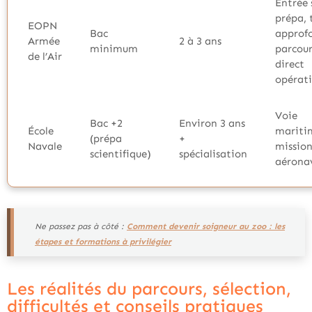
Entrée 
prépa, 
EOPN
Bac
approfo
Armée
2 à 3 ans
minimum
parcour
de l’Air
direct
opérat
Voie
Bac +2
Environ 3 ans
École
mariti
(prépa
+
Navale
mission
scientifique)
spécialisation
aérona
Ne passez pas à côté :
Comment devenir soigneur au zoo : les
étapes et formations à privilégier
Les réalités du parcours, sélection,
difficultés et conseils pratiques