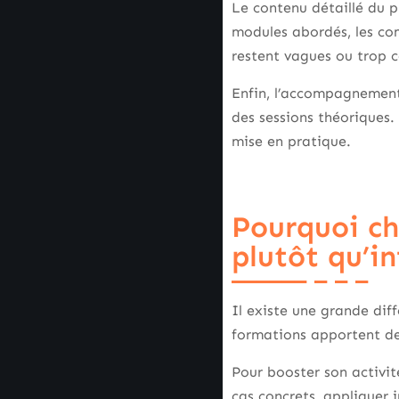
Le contenu détaillé du 
modules abordés, les co
restent vagues ou trop c
Enfin, l’accompagnement 
des sessions théoriques. 
mise en pratique.
Pourquoi ch
plutôt qu’i
Il existe une grande dif
formations apportent de
Pour booster son activité
cas concrets, appliquer