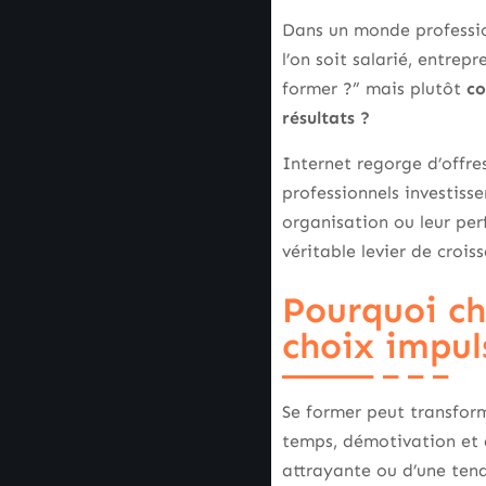
Dans un monde professio
l’on soit salarié, entrep
former ?” mais plutôt
co
résultats ?
Internet regorge d’offr
professionnels investisse
organisation ou leur per
véritable levier de crois
Pourquoi ch
choix impul
Se former peut transform
temps, démotivation et
attrayante ou d’une te