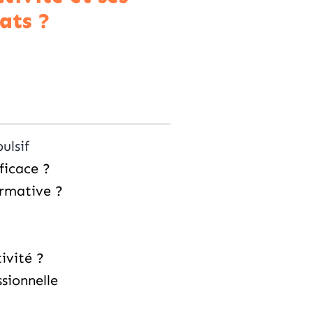
tats ?
ulsif
ficace ?
ormative ?
ivité ?
ssionnelle