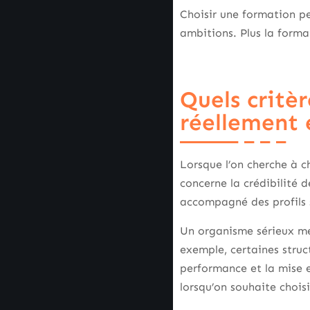
Choisir une formation pe
ambitions. Plus la forma
Quels critè
réellement 
Lorsque l’on cherche à c
concerne la crédibilité d
accompagné des profils s
Un organisme sérieux met
exemple, certaines stru
performance et la mise 
lorsqu’on souhaite chois