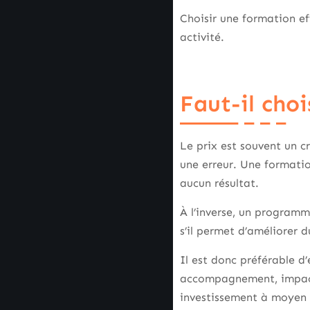
Choisir une formation eff
activité.
Faut-il cho
Le prix est souvent un c
une erreur. Une formatio
aucun résultat.
À l’inverse, un programm
s’il permet d’améliorer
Il est donc préférable d
accompagnement, impact 
investissement à moyen 