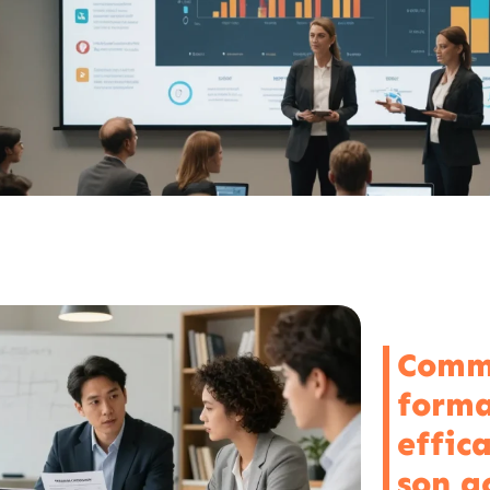
Comme
forma
effic
son ac