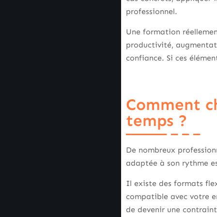
professionnel.
Une formation réellemen
productivité, augmentat
confiance. Si ces élément
Comment ch
temps ?
De nombreux professionne
adaptée à son rythme est
Il existe des formats fle
compatible avec votre e
de devenir une contrainte