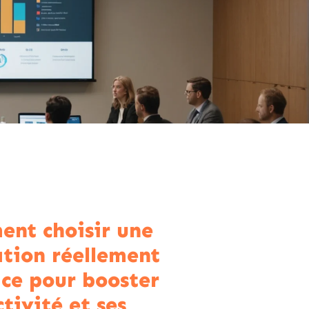
nt choisir une
tion réellement
ace pour booster
tivité et ses