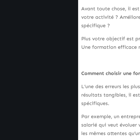
Avant toute chose, il est
votre activité ? Amélio
spécifique ?
Plus votre objectif est p
Une formation efficace r
Comment choisir une for
L’une des erreurs les pl
résultats tangibles, il 
spécifiques.
Par exemple, un entrepre
salarié qui veut évolue
les mêmes attentes qu’u